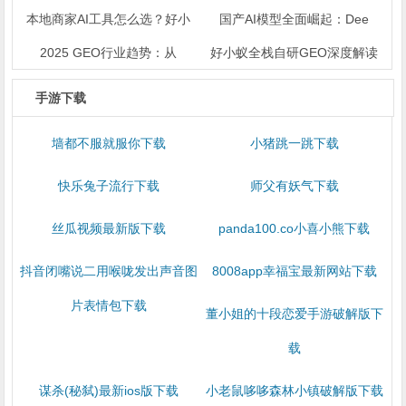
本地商家AI工具怎么选？好小
国产AI模型全面崛起：Dee
2025 GEO行业趋势：从
好小蚁全栈自研GEO深度解读
手游下载
墙都不服就服你下载
小猪跳一跳下载
快乐兔子流行下载
师父有妖气下载
丝瓜视频最新版下载
panda100.co小喜小熊下载
抖音闭嘴说二用喉咙发出声音图
8008app幸福宝最新网站下载
片表情包下载
董小姐的十段恋爱手游破解版下
载
谋杀(秘弑)最新ios版下载
小老鼠哆哆森林小镇破解版下载