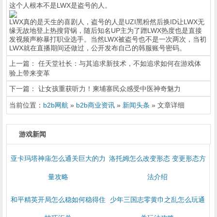
这个人根本不是LWX是盗号的人。
LWX真的是天生的喜剧人，盗号的人是UZI黑粉然后换ID让LWX无
缘无故地登上热搜背锅，随后知名UP主为了蹭LWX热度也是直接
发视频声称暴打职业选手。当然LWX被盗号也不是一次两次，当初
LWX就在直播期间还做过，公开发布自己的韩服账号密码。
上一篇：
任天堂社长：与其追求新技术，不如追求如何在游戏体
验上带来变革
下一篇：
让女孩重获听力！柬埔寨民众感受中医神奇魅力
当前位置：
b2b网航
»
b2b商业资讯
»
新闻头条
» 文章详细
游戏新闻
亚卡玛塔神庙怎么通关巨大的力
洛托姆怎么改变形态 变更形态方
量攻略
法介绍
和平精英开局怎么稳如何稳得住
少年三国志零黄巾之乱怎么玩通