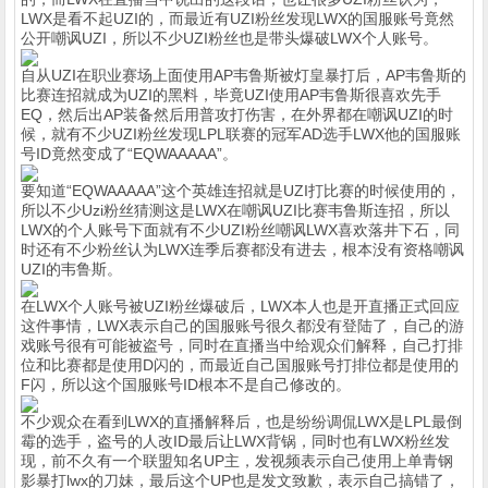
LWX是看不起UZI的，而最近有UZI粉丝发现LWX的国服账号竟然
公开嘲讽UZI，所以不少UZI粉丝也是带头爆破LWX个人账号。
自从UZI在职业赛场上面使用AP韦鲁斯被灯皇暴打后，AP韦鲁斯的
比赛连招就成为UZI的黑料，毕竟UZI使用AP韦鲁斯很喜欢先手
EQ，然后出AP装备然后用普攻打伤害，在外界都在嘲讽UZI的时
候，就有不少UZI粉丝发现LPL联赛的冠军AD选手LWX他的国服账
号ID竟然变成了“EQWAAAAA”。
要知道“EQWAAAAA”这个英雄连招就是UZI打比赛的时候使用的，
所以不少Uzi粉丝猜测这是LWX在嘲讽UZI比赛韦鲁斯连招，所以
LWX的个人账号下面就有不少UZI粉丝嘲讽LWX喜欢落井下石，同
时还有不少粉丝认为LWX连季后赛都没有进去，根本没有资格嘲讽
UZI的韦鲁斯。
在LWX个人账号被UZI粉丝爆破后，LWX本人也是开直播正式回应
这件事情，LWX表示自己的国服账号很久都没有登陆了，自己的游
戏账号很有可能被盗号，同时在直播当中给观众们解释，自己打排
位和比赛都是使用D闪的，而最近自己国服账号打排位都是使用的
F闪，所以这个国服账号ID根本不是自己修改的。
不少观众在看到LWX的直播解释后，也是纷纷调侃LWX是LPL最倒
霉的选手，盗号的人改ID最后让LWX背锅，同时也有LWX粉丝发
现，前不久有一个联盟知名UP主，发视频表示自己使用上单青钢
影暴打lwx的刀妹，最后这个UP也是发文致歉，表示自己搞错了，