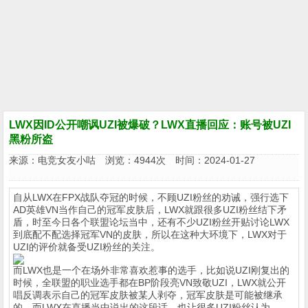
LWX因ID公开嘲讽UZI被爆破？LWX直播回应：账号被UZI
黑粉所盗
来源：
电竞女友小咕
浏览：4944次 时间：2024-01-27
自从LWX在FPX战队夺冠的时候，不顾UZI粉丝的劝诫，强行选下
AD英雄VN当作自己的冠军皮肤后，LWX就跟很多UZI粉丝结下矛
盾，时至今日各个联盟论坛当中，还有不少UZI粉丝开贴讨论LWX
到底配不配选择冠军VN的皮肤，所以在这种大环境下，LWX对于
UZI的评价就备受UZI粉丝的关注。
而LWX也是一个在场外非常喜欢惹事的选手，比如说UZI刚复出的
时候，全联盟的职业选手都在BP阶段亮VN致敬UZI，LWX就公开
唱反调表示自己的冠军皮肤被某人剥夺，冠军皮肤是可能被继承
的，而LWX在直播当中说出的这段话，也让很多UZI粉丝认为，