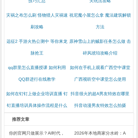
技巧汇总
关玩法攻略
灾祸之布怎么刷 怪物猎人灾祸速
祝尼魔小屋怎么拿 魔法建筑解锁
刷攻略
方法
​远征2 手游火热公测中 等你来龙
原神雪山上的贼影任务怎么做 击
脉抢王
碎风琥珀攻略介绍
qq群里怎么直播授课 如何利用
如何在手机上观看广西空中课堂
QQ群进行在线教学
广西视听空中课堂怎么使用
如何在钉钉上做企业培训直播 钉
抖音很火的超A男友特效在哪里
钉直播培训具体操作流程是什么
抖音动漫男友特效怎么拍摄
推荐文章
你的官网只做展示？AI时代，
2026年本地商家分水岭：A