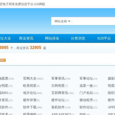
贸电子商务免费信息平台-b2b网航
网站名称
网址大全
商业资讯
网站排名
分类浏览
B2B平台
4995
32905
个，商业资讯
篇
融股票
官网大全
军事资讯
军事论坛
摄影
(658)
(4881)
(209)
(14)
台明星
欧美明星
日韩明星
追星一族
明星
(23)
(9)
(7)
(92)
园BBS
地方论坛
互联网资讯
门户名站
组织
(92)
(668)
(286)
(122)
件资讯
硬件评测
硬件论坛
驱动程序
硬件
(22)
(8)
(12)
(13)
统软件
软件下载
装机软件
软件论坛
AP
(45)
(488)
(118)
(52)
管技术
程序编程
ASP/ASP.NET
PHP
JSP/
(40)
(167)
(2)
(20)