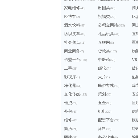
家电维修
出国类
商
(49)
(69)
轻博客
祝福类
床
(2)
(22)
酒水饮料
公积金网站
网
(83)
(323)
纺织皮革
礼品玩具
直
(80)
(44)
社会焦点
互联网
军
(11)
(5)
商业商务
贷款类
物
(7)
(102)
卡盟平台
中医药
VR
(160)
(56)
二手
邮轮
破
(39)
(74)
影视库
大片
热
(1)
(1)
净化器
民俗客栈
晾
(51)
(49)
文化传媒
策划
安
(113)
(30)
借贷
五金
区
(74)
(90)
外包
机电
信
(43)
(22)
维修
配资平台
模
(60)
(77)
简历
涂料
钟
(21)
(44)
团建
办公软件
除
(25)
(8)