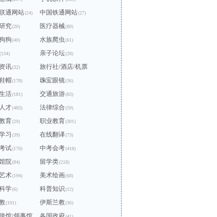
联通网站
中国铁通网站
(24)
(27)
研究
医疗器械
(20)
(80)
狗狗
水族爬虫
(40)
(61)
亲子论坛
(134)
(28)
资讯
旅行社/酒店/机票
(32)
鞋帽
珠宝眼镜
(178)
(14)
(36)
生活
交通旅游
(181)
(83)
人才
法律综合
(483)
(59)
教育
职业教育
(29)
(301)
学习
在线翻译
(39)
(73)
考试
中考会考
(170)
(418)
馆院
留学类
(84)
(218)
艺术
美术绘画
(194)
(68)
科学
科普知识
(6)
(12)
教
伊斯兰教
(101)
(36)
使馆/领事馆
各国政府
(41)