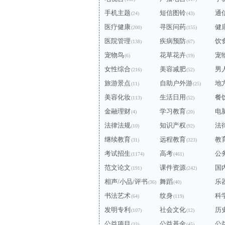
手机主题
短信图铃
通
(24)
(43)
医疗健康
寻医问药
健
(200)
(155)
医院管理
疾病预防
饮
(138)
(67)
宠物鸟
花草花卉
宠
(6)
(19)
女性综合
美容减肥
男
(216)
(52)
旅游景点
自助户外游
地
(11)
(25)
美容化妆
生活日用
餐
(113)
(52)
金融理财
学习教育
电
(4)
(20)
法律法规
知识产权
法
(10)
(92)
继续教育
远程教育
教
(31)
(323)
考试招生
高考
公
(1174)
(461)
范文论文
课件资源
国
(191)
(242)
相声/小品/评书
舞蹈
乐
(36)
(40)
书法艺术
纹身
科
(64)
(119)
发明专利
社会文化
历
(107)
(12)
公益项目
公益基金
公
(33)
(45)