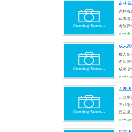
吉林省
吉林省
成考培
考教育培
www.jlcr
成人高
成人高
名师授
成考论坛
www.che
左课成
江西左
布成考
西左课成
www.zsj