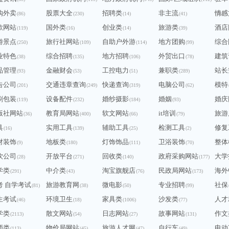
购外卖
股票大全
招聘类
非主流
情感
(86)
(230)
(14)
(41)
(76)
歌网站
国外类
创业类
旅游类
酒店
(119)
(16)
(14)
(39)
游景点
旅行社网站
自助户外游
地方团购
综合
(250)
(109)
(114)
(99)
业特色
综合招聘
地方招聘
外贸出口
建筑
(38)
(135)
(106)
(78)
品管理
金融财会
工控电力
兼职类
站长
(93)
(53)
(51)
(289)
告公司
交通违章查询
快递查询
电脑公司
模特
(201)
(249)
(319)
(62)
刷包装
设备配件
婚纱摄影
婚姻
婚庆
(119)
(232)
(184)
(93)
版社网站
教育局网站
软文网站
it培训
旅游
(36)
(400)
(66)
(79)
具
实用工具
辅助工具
检测工具
修复
(16)
(139)
(25)
(2)
材装饰
地板类
灯饰饰品
卫浴装饰
整体
(9)
(180)
(111)
(70)
饮公司
开放平台
回收类
政府采购网站
大学
(28)
(271)
(140)
(177)
学类
中介类
淘宝旗舰店
民政局网站
海外
(291)
(43)
(76)
(173)
考 自学考试
旅游教育网
微电影
专业招聘
社保
(81)
(38)
(50)
(99)
生考试
环境卫生
家具类
沙发类
人才
(46)
(18)
(1006)
(77)
学类
散文网站
日志网站
故事网站
作文
(2113)
(54)
(27)
(131)
师类
物价局网站
旅游人才网
自行车
电动
(113)
(45)
(47)
(49)