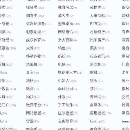
务类
律师类
教育考试
侦探类
保安
(1017)
(165)
(0)
(50)
垫类
调查类
威客类
人事网站
建材
(69)
(105)
(59)
(133)
上祭祀
短网址服务
壁纸桌面
B2B类
审计
(50)
(155)
(110)
(174)
销类
彩票论坛
网络电话
村镇银行
有声
(56)
(29)
(33)
(36)
事财经
娱乐体育
女人百科
汽车房产
教育
(9)
(8)
(4)
(7)
流运输
众筹
钓鱼
票务
健身
(360)
(127)
(66)
(105)
移动购物
奶粉
行业资讯
网站
(70)
(79)
(68)
(62)
碎机
洗碗机
电梯
造雪机
门窗
(132)
(60)
(66)
(28)
剧
叉车
微信第三方
财税
老年
(14)
(49)
(287)
(17)
衣架
地磅
机器人
猎头
物业
(71)
(66)
(106)
(77)
全教育
微商
会计公司
茶叶
播种
(324)
(37)
(1)
(61)
块链
物联
外教
普通话
交易
(149)
(157)
(30)
(94)
息门户
缴费平台
手工制作
自媒体
跨境
(186)
(117)
(24)
(131)
板
网站模板
建筑模板
应用模板
网店
(56)
(47)
(28)
(160)
表
货源
义务教育
Endirs
tours
(31)
(53)
(63)
(20)
甲醛公司
数字币
公共资源
教育培训
电竞
(8)
(46)
(87)
(66)