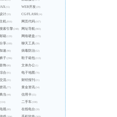
JAX
WEB开发
(15)
(29)
设计
CG/FLASH
(33)
(14)
主机
网页代码
(816)
(167)
搜索引擎
网址导航
(248)
(983)
邮箱
网络硬盘
(120)
(173)
分享
聊天工具
(100)
(39)
加速
病毒防治
(90)
(52)
裤子
鞋子箱包
(296)
(113)
首饰
文体办公
(86)
(1)
综合
电子地图
(91)
(70)
交流
财经报刊
(31)
(21)
资讯
黄金资讯
(77)
(54)
典当
信用卡
(44)
(55)
二手车
(114)
(108)
电视
在线电台
(80)
(28)
游戏
手机软件
(204)
(369)