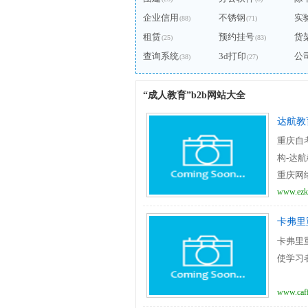
企业信用
不锈钢
实
(88)
(71)
租赁
预约挂号
货
(25)
(83)
查询系统
3d打印
公
(38)
(27)
“成人教育”b2b网站大全
达航教
重庆自
构-达航
重庆网
www.ezk
卡弗里
卡弗里
使学习者
www.caff