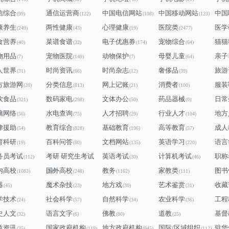
信综合
通信运营商
中国电信网站
中国移动网站
中国
(99)
(122)
(108)
(123)
康养生
两性健康
心理健康
医院类
医学
(249)
(43)
(19)
(2477)
食营养
菜谱食谱
电子优惠券
宠物综合
猫猫
(40)
(32)
(174)
(64)
物用品
宠物医院
动物保护
母婴儿童
亲子
(7)
(149)
(7)
(64)
人世界
时尚资讯
时尚杂志
奢侈品
旅游
(31)
(66)
(12)
(39)
方旅游网
分类信息
网上记账
消费者
服装
(20)
(813)
(21)
(100)
饮食品
数码家电
文体办公
药品器械
日常
(321)
(298)
(50)
(0)
脑网络
水电查询
人才招聘
行业人才
地方
(56)
(75)
(29)
(104)
律援助
教育综合
基础教育
高等教育
成人
(54)
(828)
(196)
(57)
育科研
百科问答
文档网站
英语学习
语言
(19)
(80)
(135)
(220)
务员考试
考研 研究生考试
英语考试
计算机考试
职称
(112)
(30)
(46)
内高校
国外高校
教务
家教类
图书
(1083)
(240)
(248)
(1162)
(111)
器
魔术杂技
地方戏
艺术鉴赏
收藏
(45)
(23)
(30)
(31)
学技术
社会科学
自然科学
农业科学
工程
(24)
(57)
(34)
(36)
史人文
语言文字
佛教
道教
基督
(32)
(6)
(80)
(25)
益资讯
国家政府机构
地方政府机构
国际/区域组织
驻华
(35)
(119)
(945)
(112)