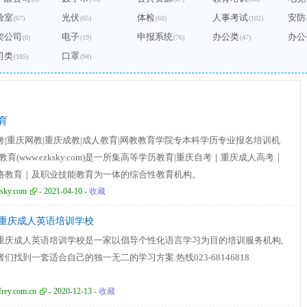
验室
光伏
体检
人事考试
安防
(67)
(65)
(60)
(102)
架公司
电子
申报系统
办公类
办公
(0)
(19)
(76)
(47)
司类
口罩
(185)
(94)
育
考|重庆网教|重庆成教|成人教育|网教教育学院专本科学历专业报名培训机
教育(www.ezksky.com)是一所集高等学历教育|重庆自考｜重庆成人高考｜
络教育｜及职业技能教育为一体的综合性教育机构。
sky.com
- 2021-04-10 -
收藏
重庆成人英语培训学校
重庆成人英语培训学校是一家以倡导个性化语言学习为目的培训服务机构,
们找到一套适合自己的独一无二的学习方案.热线023-68146818
rey.com.cn
- 2020-12-13 -
收藏