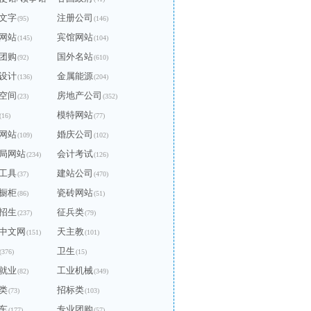
文字
注册公司
(95)
(146)
网站
宾馆网站
(145)
(104)
团购
国外名站
(92)
(610)
设计
金属能源
(136)
(204)
空间
房地产公司
(23)
(352)
模特网站
(16)
(77)
网站
婚庆公司
(109)
(102)
局网站
会计考试
(234)
(126)
工具
建站公司
(37)
(470)
橱柜
瓷砖网站
(86)
(51)
招生
征兵类
(237)
(79)
中文网
天主教
(151)
(101)
卫生
(376)
(15)
就业
工业机械
(82)
(349)
类
招标类
(73)
(103)
车
专业团购
(177)
(57)