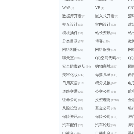
WAP
VB
C/
(1)
(1)
数据库开发
嵌入式开发
源
(3)
(6)
交互设计
室内设计
建
(15)
(32)
模板插件
站长资讯
站
(53)
(46)
分类目录
博客
微
(376)
(150)
网络相册
网络服务
网
(20)
(52)
聊天室
QQ空间代码
Q
(200)
(98)
安全防毒论坛
购物商城
团
(54)
(950)
美容化妆
母婴儿童
两
(242)
(145)
日用家居
积分兑换
电
(119)
(165)
道路交通
公交公司
航
(201)
(64)
证券公司
投资理财
金
(68)
(1218)
风险投资
基金公司
银
(82)
(45)
保险资讯
保险公司
房
(86)
(118)
汽车配件
汽车论坛
摩
(92)
(80)
电视台
广播电台
手
(169)
(117)