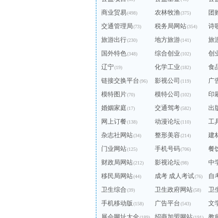
商业贸易
农林牧渔
团
(498)
(375)
交通管理局
税务局网站
诗
(73)
(354)
旅游出行
地方旅游
旅
(230)
(141)
国外特色
综合创业
创
(348)
(102)
辽宁
化学工业
食
(19)
(182)
链接交换平台
影视公司
广
(96)
(119)
模特图片
模特公司
印
(70)
(102)
婚姻家庭
交通驾考
出
(17)
(582)
网上订餐
动漫论坛
工
(138)
(110)
杂志社网站
整形美容
建
(34)
(214)
门业网站
手机号码
餐
(125)
(706)
财政局网站
影视论坛
中
(212)
(98)
移民局网站
成考 成人考试
自
(44)
(76)
卫生综合
卫生政府网站
卫
(39)
(58)
手机移动版
广告平台
文
(158)
(543)
展会网址大全
招商加盟网站
教
(189)
(191)