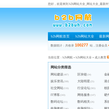
您好，欢迎来到 b2b网站大全_网址大全_最新外
b2b网航首页
b2b网站大全
最新
100277
数据统计：共收录
站，注册会员
当前位置：
b2b网航
»
b2b网站大全
»
成人教育
网站分类筛选
网站建设
区块链
金
(487)
(34)
娱乐资讯
大陆明星
港
(208)
(25)
社交网站
行业论坛
校
(116)
(365)
IT博客
网络服务
硬
(243)
(147)
数码论坛
数码相关
系
(11)
(26)
电脑教程
电脑报刊
网
(246)
(5)