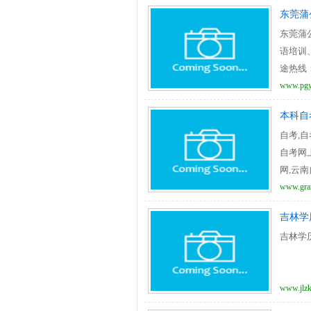
东莞蒲
东莞蒲
语培训
途热线：4
www.pg
本科自
自考,自
自考网
网,云
考网,
www.gran
吉林学
吉林学
www.jlzk