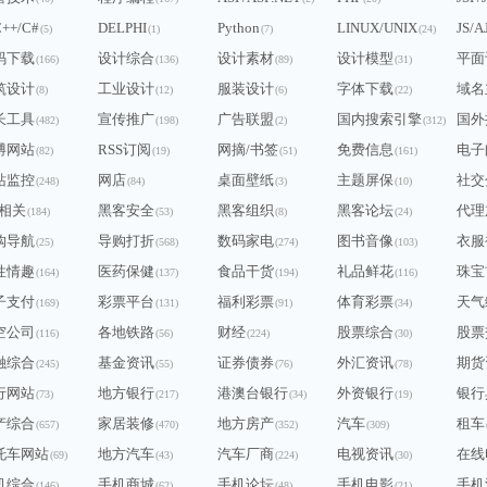
C++/C#
DELPHI
Python
LINUX/UNIX
JS/A
(5)
(1)
(7)
(24)
码下载
设计综合
设计素材
设计模型
平面
(166)
(136)
(89)
(31)
筑设计
工业设计
服装设计
字体下载
域名
(8)
(12)
(6)
(22)
长工具
宣传推广
广告联盟
国内搜索引擎
国外
(482)
(198)
(2)
(312)
博网站
RSS订阅
网摘/书签
免费信息
电子
(82)
(19)
(51)
(161)
站监控
网店
桌面壁纸
主题屏保
社交
(248)
(84)
(3)
(10)
Q相关
黑客安全
黑客组织
黑客论坛
代理
(184)
(53)
(8)
(24)
购导航
导购打折
数码家电
图书音像
衣服
(25)
(568)
(274)
(103)
性情趣
医药保健
食品干货
礼品鲜花
珠宝
(164)
(137)
(194)
(116)
子支付
彩票平台
福利彩票
体育彩票
天气
(169)
(131)
(91)
(34)
空公司
各地铁路
财经
股票综合
股票
(116)
(56)
(224)
(30)
融综合
基金资讯
证券债券
外汇资讯
期货
(245)
(55)
(76)
(78)
行网站
地方银行
港澳台银行
外资银行
银行
(73)
(217)
(34)
(19)
产综合
家居装修
地方房产
汽车
租车
(657)
(470)
(352)
(309)
托车网站
地方汽车
汽车厂商
电视资讯
在线
(69)
(43)
(224)
(30)
机综合
手机商城
手机论坛
手机电影
手机
(146)
(62)
(48)
(21)