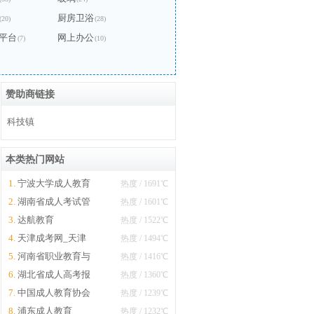
厨房卫浴
(20)
(28)
平台
网上办公
(7)
(10)
赞助商链接
科技镇
本类热门网站
1.
宁波大学成人教育
热度 / 1691℃
2.
学院
湖南省成人考试管
热度 / 1601℃
3.
理信息系统
达航教育
热度 / 1522℃
4.
天津成考网_天津
热度 / 1494℃
5.
成人高考网
河南省职业教育与
热度 / 1416℃
6.
成人教育网
湖北省成人高考报
热度 / 1360℃
7.
名系统
中国成人教育协会
热度 / 1239℃
8.
南方教育中心
浦东成人教育
热度 / 1232℃