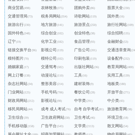
商业贸易
农林牧渔
团购外卖
股票大全
(498)
(375)
(86)
(230)
交通管理局
税务局网站
诗歌网站
国外类
(73)
(354)
(119)
(16)
旅游出行
地方旅游
旅游景点
旅行社网站
(230)
(141)
(250)
(109)
国外特色
综合创业
创业特色
综合招聘
(348)
(102)
(38)
(135)
辽宁
化学工业
食品管理
金融财会
(19)
(182)
(93)
(53)
链接交换平台
影视公司
广告公司
交通违章查询
(96)
(119)
(201)
(24
模特图片
模特公司
印刷包装
设备配件
(70)
(102)
(119)
(232)
婚姻家庭
交通驾考
出版社网站
教育局网站
(17)
(582)
(36)
(400)
网上订餐
动漫论坛
工具
实用工具
(138)
(110)
(16)
(139)
杂志社网站
整形美容
建材装饰
地板类
(34)
(214)
(9)
(180)
门业网站
手机号码
餐饮公司
开放平台
(125)
(706)
(28)
(271)
财政局网站
影视论坛
中学类
中介类
(212)
(98)
(291)
(43)
移民局网站
成考 成人考试
自考 自学考试
旅游教育网
(44)
(76)
(81)
(38)
卫生综合
卫生政府网站
卫生考试
环境卫生
(39)
(58)
(46)
(18)
手机移动版
广告平台
文学类
散文网站
(158)
(543)
(2113)
(54)
展会网址大全
招商加盟网站
教师类
物价局网站
(189)
(191)
(113)
(45)