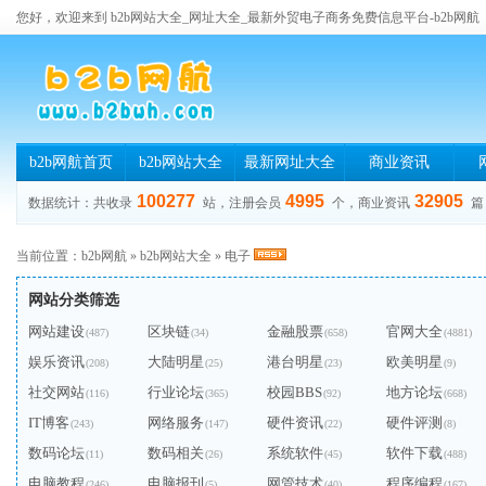
您好，欢迎来到 b2b网站大全_网址大全_最新外贸电子商务免费信息平台-b2b网航
b2b网航首页
b2b网站大全
最新网址大全
商业资讯
100277
4995
32905
数据统计：共收录
站，注册会员
个，商业资讯
篇
当前位置：
b2b网航
»
b2b网站大全
»
电子
网站分类筛选
网站建设
区块链
金融股票
官网大全
(487)
(34)
(658)
(4881)
娱乐资讯
大陆明星
港台明星
欧美明星
(208)
(25)
(23)
(9)
社交网站
行业论坛
校园BBS
地方论坛
(116)
(365)
(92)
(668)
IT博客
网络服务
硬件资讯
硬件评测
(243)
(147)
(22)
(8)
数码论坛
数码相关
系统软件
软件下载
(11)
(26)
(45)
(488)
电脑教程
电脑报刊
网管技术
程序编程
(246)
(5)
(40)
(167)