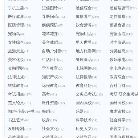
手机主题
短信图铃
通信综合
通信运营商
(24)
(43)
(99)
(122)
医疗健康
寻医问药
健康养生
两性健康
(200)
(155)
(249)
(43)
医院管理
疾病预防
饮食营养
菜谱食谱
(138)
(67)
(40)
(32)
宠物鸟
花草花卉
宠物用品
宠物医院
(6)
(19)
(7)
(149)
女性综合
美容减肥
男人世界
时尚资讯
(216)
(52)
(31)
(66)
旅游景点
自助户外游
地方旅游网
分类信息
(11)
(25)
(20)
(813)
美容化妆
生活日用
餐饮食品
数码家电
(113)
(52)
(321)
(298)
金融理财
学习教育
电脑网络
水电查询
(4)
(20)
(56)
(75)
法律法规
知识产权
法律援助
教育综合
(10)
(92)
(54)
(828)
继续教育
远程教育
教育科研
百科问答
(31)
(323)
(19)
(80)
考试招生
高考
公务员考试
考研 研究生考
(1174)
(461)
(112)
范文论文
课件资源
国内高校
国外高校
(191)
(242)
(1083)
(240)
(248)
相声/小品/评书
舞蹈
乐器
魔术杂技
(36)
(40)
(45)
(23)
书法艺术
纹身
科学技术
社会科学
(64)
(119)
(24)
(57)
发明专利
社会文化
历史人文
语言文字
(107)
(12)
(32)
(6)
公益项目
公益基金
公益资讯
国家政府机构
(33)
(45)
(35)
(11