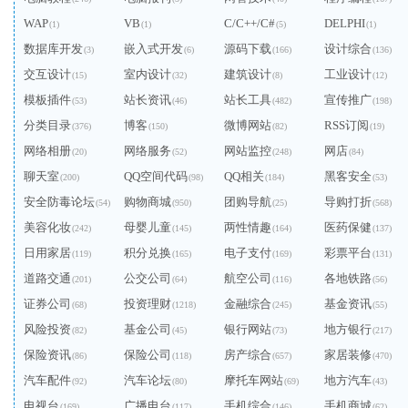
WAP
VB
C/C++/C#
DELPHI
(1)
(1)
(5)
(1)
数据库开发
嵌入式开发
源码下载
设计综合
(3)
(6)
(166)
(136)
交互设计
室内设计
建筑设计
工业设计
(15)
(32)
(8)
(12)
模板插件
站长资讯
站长工具
宣传推广
(53)
(46)
(482)
(198)
分类目录
博客
微博网站
RSS订阅
(376)
(150)
(82)
(19)
网络相册
网络服务
网站监控
网店
(20)
(52)
(248)
(84)
聊天室
QQ空间代码
QQ相关
黑客安全
(200)
(98)
(184)
(53)
安全防毒论坛
购物商城
团购导航
导购打折
(54)
(950)
(25)
(568)
美容化妆
母婴儿童
两性情趣
医药保健
(242)
(145)
(164)
(137)
日用家居
积分兑换
电子支付
彩票平台
(119)
(165)
(169)
(131)
道路交通
公交公司
航空公司
各地铁路
(201)
(64)
(116)
(56)
证券公司
投资理财
金融综合
基金资讯
(68)
(1218)
(245)
(55)
风险投资
基金公司
银行网站
地方银行
(82)
(45)
(73)
(217)
保险资讯
保险公司
房产综合
家居装修
(86)
(118)
(657)
(470)
汽车配件
汽车论坛
摩托车网站
地方汽车
(92)
(80)
(69)
(43)
电视台
广播电台
手机综合
手机商城
(169)
(117)
(146)
(62)