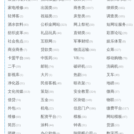
家电维修
出国类
商务类
律师类
(49)
(69)
(1017)
(165)
轻博客
祝福类
床垫类
调查类
(2)
(22)
(69)
(105)
酒水饮料
公积金网站
网上祭祀
短网址服务
(83)
(323)
(50)
(155)
纺织皮革
礼品玩具
直销类
彩票论坛
(80)
(44)
(56)
(29)
社会焦点
互联网
军事财经
娱乐体育
(11)
(5)
(9)
(8)
商业商务
贷款类
物流运输
众筹
(7)
(102)
(360)
(127)
卡盟平台
中医药
VR
移动购物
(160)
(56)
(70)
(79)
二手
邮轮
破碎机
洗碗机
(39)
(74)
(132)
(60)
影视库
大片
热剧
叉车
(1)
(1)
(14)
(49)
净化器
民俗客栈
晾衣架
地磅
(51)
(49)
(71)
(66)
文化传媒
策划
安全教育
微商
(113)
(30)
(324)
(37)
借贷
五金
区块链
物联
(74)
(90)
(149)
(157)
外包
机电
信息门户
缴费平台
(43)
(22)
(186)
(117)
维修
配资平台
模板
网站模板
(60)
(77)
(56)
(47)
简历
涂料
钟表
货源
(21)
(44)
(31)
(53)
团建
办公软件
除甲醛公司
数字币
(25)
(8)
(8)
(46)