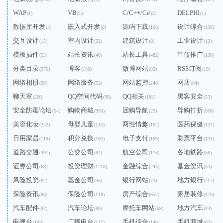
WAP
VB
C/C++/C#
DELPHI
(1)
(1)
(5)
(1)
数据库开发
嵌入式开发
源码下载
设计综合
(3)
(6)
(166)
(136)
交互设计
室内设计
建筑设计
工业设计
(15)
(32)
(8)
(12)
模板插件
站长资讯
站长工具
宣传推广
(53)
(46)
(482)
(198)
分类目录
博客
微博网站
RSS订阅
(376)
(150)
(82)
(19)
网络相册
网络服务
网站监控
网店
(20)
(52)
(248)
(84)
聊天室
QQ空间代码
QQ相关
黑客安全
(200)
(98)
(184)
(53)
安全防毒论坛
购物商城
团购导航
导购打折
(54)
(950)
(25)
(568)
美容化妆
母婴儿童
两性情趣
医药保健
(242)
(145)
(164)
(137)
日用家居
积分兑换
电子支付
彩票平台
(119)
(165)
(169)
(131)
道路交通
公交公司
航空公司
各地铁路
(201)
(64)
(116)
(56)
证券公司
投资理财
金融综合
基金资讯
(68)
(1218)
(245)
(55)
风险投资
基金公司
银行网站
地方银行
(82)
(45)
(73)
(217)
保险资讯
保险公司
房产综合
家居装修
(86)
(118)
(657)
(470)
汽车配件
汽车论坛
摩托车网站
地方汽车
(92)
(80)
(69)
(43)
电视台
广播电台
手机综合
手机商城
(169)
(117)
(146)
(62)