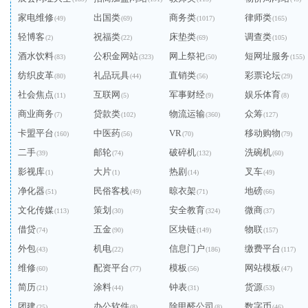
家电维修
出国类
商务类
律师类
(49)
(69)
(1017)
(165)
轻博客
祝福类
床垫类
调查类
(2)
(22)
(69)
(105)
酒水饮料
公积金网站
网上祭祀
短网址服务
(83)
(323)
(50)
(155)
纺织皮革
礼品玩具
直销类
彩票论坛
(80)
(44)
(56)
(29)
社会焦点
互联网
军事财经
娱乐体育
(11)
(5)
(9)
(8)
商业商务
贷款类
物流运输
众筹
(7)
(102)
(360)
(127)
卡盟平台
中医药
VR
移动购物
(160)
(56)
(70)
(79)
二手
邮轮
破碎机
洗碗机
(39)
(74)
(132)
(60)
影视库
大片
热剧
叉车
(1)
(1)
(14)
(49)
净化器
民俗客栈
晾衣架
地磅
(51)
(49)
(71)
(66)
文化传媒
策划
安全教育
微商
(113)
(30)
(324)
(37)
借贷
五金
区块链
物联
(74)
(90)
(149)
(157)
外包
机电
信息门户
缴费平台
(43)
(22)
(186)
(117)
维修
配资平台
模板
网站模板
(60)
(77)
(56)
(47)
简历
涂料
钟表
货源
(21)
(44)
(31)
(53)
团建
办公软件
除甲醛公司
数字币
(25)
(8)
(8)
(46)