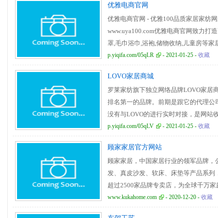
优雅电商官网
优雅电商官网 - 优雅100品质家居家
www.uya100.com优雅电商官网致
罩,毛巾浴巾,浴袍,储物收纳,儿童房等家居
天无忧退换货保障
p.yiqifa.com/05qLR
- 2021-01-25 -
收藏
LOVO家居商城
罗莱家纺旗下独立网络品牌LOVO家居
排名第一的品牌。前期是跟它的代理公
没有与LOVO的进行实时对接，是网站
用户下单后没有货发出，现与LOVO官
p.yiqifa.com/05qLV
- 2021-01-25 -
收藏
作。
顾家家居官方网站
顾家家居，中国家居行业的领军品牌，
发、真皮沙发、软床、床垫等产品系列，
超过2500家品牌专卖店，为全球千万
www.kukahome.com
- 2020-12-20 -
收藏