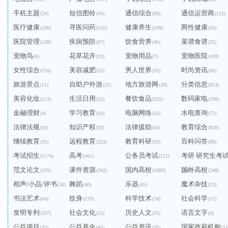
手机主题
短信图铃
通信综合
通信运营商
(24)
(43)
(99)
(122)
医疗健康
寻医问药
健康养生
两性健康
(200)
(155)
(249)
(43)
医院管理
疾病预防
饮食营养
菜谱食谱
(138)
(67)
(40)
(32)
宠物鸟
花草花卉
宠物用品
宠物医院
(6)
(19)
(7)
(149)
女性综合
美容减肥
男人世界
时尚资讯
(216)
(52)
(31)
(66)
旅游景点
自助户外游
地方旅游网
分类信息
(11)
(25)
(20)
(813)
美容化妆
生活日用
餐饮食品
数码家电
(113)
(52)
(321)
(298)
金融理财
学习教育
电脑网络
水电查询
(4)
(20)
(56)
(75)
法律法规
知识产权
法律援助
教育综合
(10)
(92)
(54)
(828)
继续教育
远程教育
教育科研
百科问答
(31)
(323)
(19)
(80)
考试招生
高考
公务员考试
考研 研究生考
(1174)
(461)
(112)
范文论文
课件资源
国内高校
国外高校
(191)
(242)
(1083)
(240)
(248)
相声/小品/评书
舞蹈
乐器
魔术杂技
(36)
(40)
(45)
(23)
书法艺术
纹身
科学技术
社会科学
(64)
(119)
(24)
(57)
发明专利
社会文化
历史人文
语言文字
(107)
(12)
(32)
(6)
公益项目
公益基金
公益资讯
国家政府机构
(33)
(45)
(35)
(11