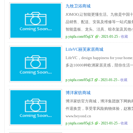
欧式儿童床头柜热门韩式儿童床韩式儿
九牧卫浴商城
双层床韩式儿童床女孩粉红色公主床韩
JOMOO,让智能更懂生活。九牧是中
韩式儿童床 女孩韩式儿童床 单人床儿童
品销售、配送、安装及维修等一站式服
智能盖板、龙头、洁具、晾衣架及其他
店www.jomooshop.com
p.yiqifa.com/05qLY
- 2021-01-25 -
收藏
LifeVC丽芙家居商城
LifeVC，design happiness for 
多达10000种欧洲家居灵感，陪你生活一辈子！
p.yiqifa.com/05qLT
- 2021-01-25 -
收藏
博洋家纺商城
博洋家纺官方商城，博洋集团旗下网购商城
件退换货，享受零风险购物体验，赵雅
www.beyond.cn
p.yiqifa.com/05qLS
- 2021-01-25 -
收藏