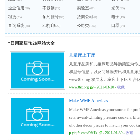
企业信用
不锈钢
实验室
光伏
(88)
(71)
(67)
(65)
租赁
预约挂号
货架公司
电子
(25)
(83)
(0)
(19)
查询系统
3d打印
公司类
口罩
(38)
(27)
(185)
(94)
“日用家居”b2b网站大全
儿童床上下床
儿童床品牌和儿童床用品导购频道为你
和型号信息，以及商导购资讯和儿童床
www.8ix.org 双层床儿童床上下床 组
童床上下床 男孩儿童床上下床 女孩儿
www.8ix.org
- 2021-03-20 -
收藏
床儿童床上下床 组合床 多功能儿童床上
Make WMF Americas
子母床 上下床儿童床上下床 女孩高低床
Make WMF Americas your source for prof
童床上下床 成人儿童床男孩 上下床双层床
sets, award-winning pressure cookers, kitc
铁床榉木上下床林氏木业儿童床上下床
of other decor pieces to match your cookin
女孩欧式儿童床上下欧式儿童床男孩家
p.yiqifa.com/06f1k
- 2021-01-30 -
收藏
儿童床 1.2米欧式儿童床男孩1.5米