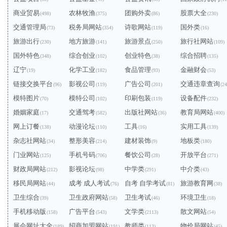
商业贸易
农林牧渔
团购外卖
股票大全
(498)
(375)
(86)
(230)
交通管理局
税务局网站
诗歌网站
国外类
(73)
(354)
(119)
(16)
旅游出行
地方旅游
旅游景点
旅行社网站
(230)
(141)
(250)
(109)
国外特色
综合创业
创业特色
综合招聘
(348)
(102)
(38)
(135)
辽宁
化学工业
食品管理
金融财会
(19)
(182)
(93)
(53)
链接交换平台
影视公司
广告公司
交通违章查询
(96)
(119)
(201)
(24
模特图片
模特公司
印刷包装
设备配件
(70)
(102)
(119)
(232)
婚姻家庭
交通驾考
出版社网站
教育局网站
(17)
(582)
(36)
(400)
网上订餐
动漫论坛
工具
实用工具
(138)
(110)
(16)
(139)
杂志社网站
整形美容
建材装饰
地板类
(34)
(214)
(9)
(180)
门业网站
手机号码
餐饮公司
开放平台
(125)
(706)
(28)
(271)
财政局网站
影视论坛
中学类
中介类
(212)
(98)
(291)
(43)
移民局网站
成考 成人考试
自考 自学考试
旅游教育网
(44)
(76)
(81)
(38)
卫生综合
卫生政府网站
卫生考试
环境卫生
(39)
(58)
(46)
(18)
手机移动版
广告平台
文学类
散文网站
(158)
(543)
(2113)
(54)
展会网址大全
招商加盟网站
教师类
物价局网站
(189)
(191)
(113)
(45)