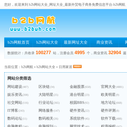
您好，欢迎来到 b2b网站大全_网址大全_最新外贸电子商务免费信息平台-b2b网航
b2b网航首页
b2b网站大全
最新网址大全
商业资讯
100277
4995
32904
数据统计：共收录
站，注册会员
个，商业资讯
篇
当前位置：
b2b网航
»
b2b网站大全
»
日用家居
网站分类筛选
网站建设
区块链
金融股票
官网大全
(487)
(34)
(658)
(4881)
娱乐资讯
大陆明星
港台明星
欧美明星
(208)
(25)
(23)
(9)
社交网站
行业论坛
校园BBS
地方论坛
(116)
(365)
(92)
(668)
IT博客
网络服务
硬件资讯
硬件评测
(243)
(147)
(22)
(8)
数码论坛
数码相关
系统软件
软件下载
(11)
(26)
(45)
(488)
电脑教程
电脑报刊
网管技术
程序编程
(246)
(5)
(40)
(167)