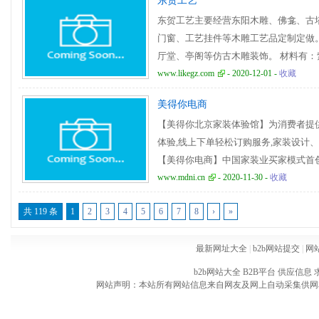
东贺工艺
东贺工艺主要经营东阳木雕、佛龛、古
门窗、工艺挂件等木雕工艺品定制定做
厅堂、亭阁等仿古木雕装饰。 材料有
波罗阁、黑胡桃、沙比利、香樟、檫木
www.likegz.com
- 2020-12-01 -
收藏
阳市东贺工艺专业生产定制各类佛龛、
美得你电商
【美得你北京家装体验馆】为消费者提供
体验,线上下单轻松订购服务,家装设计
【美得你电商】中国家装业买家模式首
www.mdni.cn
- 2020-11-30 -
收藏
共 119 条
1
2
3
4
5
6
7
8
›
»
最新网址大全
|
b2b网站提交
|
网
b2b网站大全
B2B平台
供应信息
网站声明：本站所有网站信息来自网友及网上自动采集供网