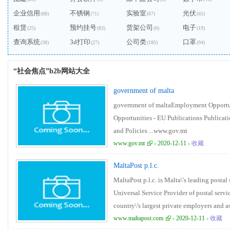
企业信用
不锈钢
实验室
光伏
(88)
(71)
(67)
(65)
租赁
预约挂号
货架公司
电子
(25)
(83)
(0)
(19)
查询系统
3d打印
公司类
口罩
(38)
(27)
(185)
(94)
“社会焦点”b2b网站大全
government of malta
government of maltaEmployment Opportu
Opportunities - EU Publications Publicat
and Policies ...www.gov.mt
www.gov.mt
- 2020-12-11 -
收藏
MaltaPost p.l.c.
MaltaPost p.l.c. is Malta\'s leading posta
Universal Service Provider of postal servic
country\'s largest private employers and as
delivers mail to every address on the Isla
www.maltapost.com
- 2020-12-11 -
收藏