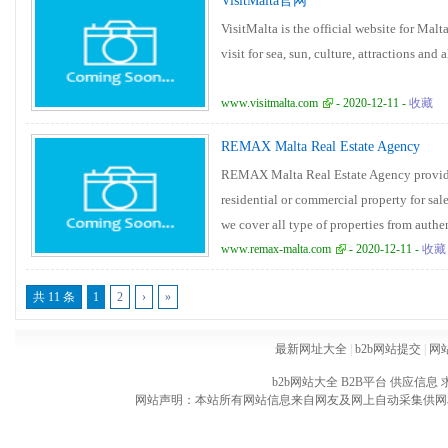
VisitMalta官网
Malta Visa Application Centre website con
VisitMalta is the official website for Mal
of
visit for sea, sun, culture, attractions and 
www.visitmalta.com
- 2020-12-11 -
收藏
REMAX Malta Real Estate Agency
REMAX Malta Real Estate Agency provides
residential or commercial property for sal
we cover all type of properties from auth
luxury villas in Malta and Gozo.
www.remax-malta.com
- 2020-12-11 -
收藏
共 11 条
1
2
›
»
最新网址大全
|
b2b网站提交
|
网
b2b网站大全
B2B平台
供应信息
网站声明：本站所有网站信息来自网友及网上自动采集供网