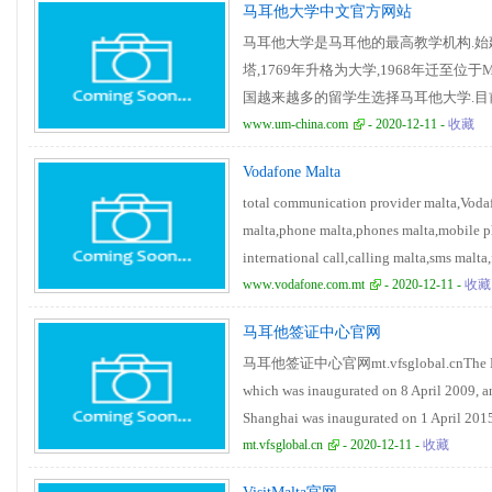
马耳他大学中文官方网站
马耳他大学是马耳他的最高教学机构.始建
塔,1769年升格为大学,1968年迁至位
国越来越多的留学生选择马耳他大学.目前马
来自欧盟,美国等80个国家的留学生,包
www.um-china.com
- 2020-12-11 -
收藏
马斯”互换生.www.um-china.com
Vodafone Malta
total communication provider malta,Voda
malta,phone malta,phones malta,mobile p
international call,calling malta,sms malt
malta,free sms to malta,Vodafone malta sm
www.vodafone.com.mt
- 2020-12-11 -
收藏
web2sms,web2sms,Vodafone web2sms,wima
马耳他签证中心官网
malta,internet service provider malta,int
马耳他签证中心官网mt.vfsglobal.cnThe Malta 
malta,mobile internet service malta,iphon
which was inaugurated on 8 April 2009, a
Shanghai was inaugurated on 1 April 2015
Beijing to receive visa applications from 
mt.vfsglobal.cn
- 2020-12-11 -
收藏
and return passports to visa applicants ho