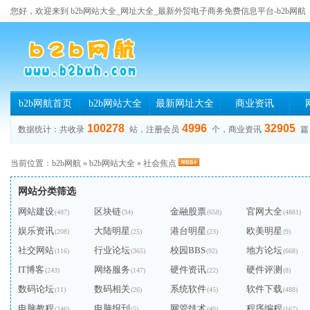
您好，欢迎来到 b2b网站大全_网址大全_最新外贸电子商务免费信息平台-b2b网航
b2b网航首页
b2b网站大全
最新网址大全
商业资讯
100278
4996
32905
数据统计：共收录
站，注册会员
个，商业资讯
篇
当前位置：
b2b网航
»
b2b网站大全
»
社会焦点
网站分类筛选
网站建设
区块链
金融股票
官网大全
(487)
(34)
(658)
(4881)
娱乐资讯
大陆明星
港台明星
欧美明星
(208)
(25)
(23)
(9)
社交网站
行业论坛
校园BBS
地方论坛
(116)
(365)
(92)
(668)
IT博客
网络服务
硬件资讯
硬件评测
(243)
(147)
(22)
(8)
数码论坛
数码相关
系统软件
软件下载
(11)
(26)
(45)
(488)
电脑教程
电脑报刊
网管技术
程序编程
(246)
(5)
(40)
(167)