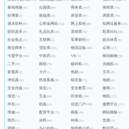
家电维修
出国类
商务类
律师类
(49)
(69)
(1017)
(165)
轻博客
祝福类
床垫类
调查类
(2)
(22)
(69)
(105)
酒水饮料
公积金网站
网上祭祀
短网址服务
(83)
(323)
(50)
(155)
纺织皮革
礼品玩具
直销类
彩票论坛
(80)
(44)
(56)
(29)
社会焦点
互联网
军事财经
娱乐体育
(11)
(5)
(9)
(8)
商业商务
贷款类
物流运输
众筹
(7)
(102)
(360)
(127)
卡盟平台
中医药
VR
移动购物
(160)
(56)
(70)
(79)
二手
邮轮
破碎机
洗碗机
(39)
(74)
(132)
(60)
影视库
大片
热剧
叉车
(1)
(1)
(14)
(49)
净化器
民俗客栈
晾衣架
地磅
(51)
(49)
(71)
(66)
文化传媒
策划
安全教育
微商
(113)
(30)
(324)
(37)
借贷
五金
区块链
物联
(74)
(90)
(149)
(157)
外包
机电
信息门户
缴费平台
(43)
(22)
(186)
(117)
维修
配资平台
模板
网站模板
(60)
(77)
(56)
(47)
简历
涂料
钟表
货源
(21)
(44)
(31)
(53)
团建
办公软件
除甲醛公司
数字币
(25)
(8)
(8)
(46)