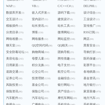
WAP
VB
C/C++/C#
DELPHI
(1)
(1)
(5)
(1)
数据库开发
嵌入式开发
源码下载
设计综合
(3)
(6)
(166)
(136)
交互设计
室内设计
建筑设计
工业设计
(15)
(32)
(8)
(12)
模板插件
站长资讯
站长工具
宣传推广
(53)
(46)
(482)
(198)
分类目录
博客
微博网站
RSS订阅
(376)
(150)
(82)
(19)
网络相册
网络服务
网站监控
网店
(20)
(52)
(248)
(84)
聊天室
QQ空间代码
QQ相关
黑客安全
(200)
(98)
(184)
(53)
安全防毒论坛
购物商城
团购导航
导购打折
(54)
(950)
(25)
(568)
美容化妆
母婴儿童
两性情趣
医药保健
(242)
(145)
(164)
(137)
日用家居
积分兑换
电子支付
彩票平台
(119)
(165)
(169)
(131)
道路交通
公交公司
航空公司
各地铁路
(201)
(64)
(116)
(56)
证券公司
投资理财
金融综合
基金资讯
(68)
(1218)
(245)
(55)
风险投资
基金公司
银行网站
地方银行
(82)
(45)
(73)
(217)
保险资讯
保险公司
房产综合
家居装修
(86)
(118)
(657)
(470)
汽车配件
汽车论坛
摩托车网站
地方汽车
(92)
(80)
(69)
(43)
电视台
广播电台
手机综合
手机商城
(169)
(117)
(146)
(62)