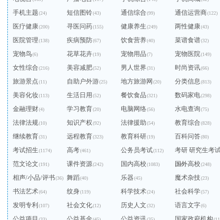
手机主题
短信图铃
通信综合
通信运营商
(24)
(43)
(99)
(122)
医疗健康
寻医问药
健康养生
两性健康
(200)
(155)
(249)
(43)
医院管理
疾病预防
饮食营养
菜谱食谱
(138)
(67)
(40)
(32)
宠物鸟
花草花卉
宠物用品
宠物医院
(6)
(19)
(7)
(149)
女性综合
美容减肥
男人世界
时尚资讯
(216)
(52)
(31)
(66)
旅游景点
自助户外游
地方旅游网
分类信息
(11)
(25)
(20)
(813)
美容化妆
生活日用
餐饮食品
数码家电
(113)
(52)
(321)
(298)
金融理财
学习教育
电脑网络
水电查询
(4)
(20)
(56)
(75)
法律法规
知识产权
法律援助
教育综合
(10)
(92)
(54)
(828)
继续教育
远程教育
教育科研
百科问答
(31)
(323)
(19)
(80)
考试招生
高考
公务员考试
考研 研究生考
(1174)
(461)
(112)
范文论文
课件资源
国内高校
国外高校
(191)
(242)
(1083)
(240)
(248)
相声/小品/评书
舞蹈
乐器
魔术杂技
(36)
(40)
(45)
(23)
书法艺术
纹身
科学技术
社会科学
(64)
(119)
(24)
(57)
发明专利
社会文化
历史人文
语言文字
(107)
(12)
(32)
(6)
公益项目
公益基金
公益资讯
国家政府机构
(33)
(45)
(35)
(11