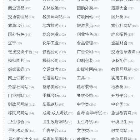
商业贸易
农林牧渔
团购外卖
股票大全
(498)
(375)
(86)
(230)
交通管理局
税务局网站
诗歌网站
国外类
(73)
(354)
(119)
(16)
旅游出行
地方旅游
旅游景点
旅行社网站
(230)
(141)
(250)
(109)
国外特色
综合创业
创业特色
综合招聘
(348)
(102)
(38)
(135)
辽宁
化学工业
食品管理
金融财会
(19)
(182)
(93)
(53)
链接交换平台
影视公司
广告公司
交通违章查询
(96)
(119)
(201)
(24
模特图片
模特公司
印刷包装
设备配件
(70)
(102)
(119)
(232)
婚姻家庭
交通驾考
出版社网站
教育局网站
(17)
(582)
(36)
(400)
网上订餐
动漫论坛
工具
实用工具
(138)
(110)
(16)
(139)
杂志社网站
整形美容
建材装饰
地板类
(34)
(214)
(9)
(180)
门业网站
手机号码
餐饮公司
开放平台
(125)
(706)
(28)
(271)
财政局网站
影视论坛
中学类
中介类
(212)
(98)
(291)
(43)
移民局网站
成考 成人考试
自考 自学考试
旅游教育网
(44)
(76)
(81)
(38)
卫生综合
卫生政府网站
卫生考试
环境卫生
(39)
(58)
(46)
(18)
手机移动版
广告平台
文学类
散文网站
(158)
(543)
(2113)
(54)
展会网址大全
招商加盟网站
教师类
物价局网站
(189)
(191)
(113)
(45)