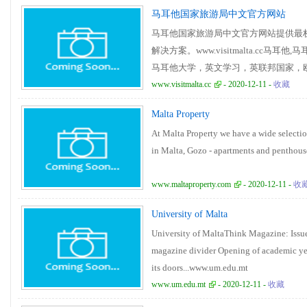
comprehensive retail network of outlets. 
马耳他国家旅游局中文官方网站
Authority and is listed on the Malta Stoc
马耳他国家旅游局中文官方网站提供最
解决方案。www.visitmalta.cc马耳
马耳他大学，英文学习，英联邦国家，
校，最好的语言学校，马耳他美吉斯语言
www.visitmalta.cc
- 2020-12-11 -
收藏
Malta Property
At Malta Property we have a wide selection 
in Malta, Gozo - apartments and penthous
www.maltaproperty.com
- 2020-12-11 -
收
University of Malta
University of MaltaThink Magazine: Issue
magazine divider Opening of academic ye
its doors...www.um.edu.mt
www.um.edu.mt
- 2020-12-11 -
收藏