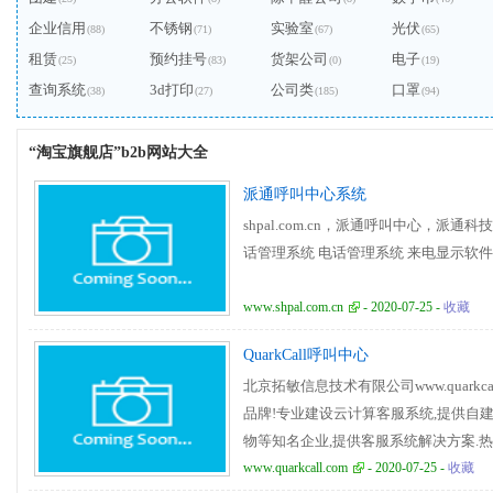
企业信用
不锈钢
实验室
光伏
(88)
(71)
(67)
(65)
租赁
预约挂号
货架公司
电子
(25)
(83)
(0)
(19)
查询系统
3d打印
公司类
口罩
(38)
(27)
(185)
(94)
“淘宝旗舰店”b2b网站大全
派通呼叫中心系统
shpal.com.cn，派通呼叫中心，派
话管理系统 电话管理系统 来电显示软件
www.shpal.com.cn
- 2020-07-25 -
收藏
QuarkCall呼叫中心
北京拓敏信息技术有限公司www.quarkc
品牌!专业建设云计算客服系统,提供自建模
物等知名企业,提供客服系统解决方案.热线:400-8
www.quarkcall.com
- 2020-07-25 -
收藏