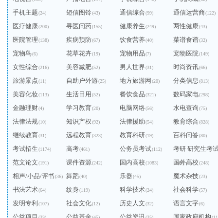
手机主题
短信图铃
通信综合
通信运营商
(24)
(43)
(99)
(122)
医疗健康
寻医问药
健康养生
两性健康
(200)
(155)
(249)
(43)
医院管理
疾病预防
饮食营养
菜谱食谱
(138)
(67)
(40)
(32)
宠物鸟
花草花卉
宠物用品
宠物医院
(6)
(19)
(7)
(149)
女性综合
美容减肥
男人世界
时尚资讯
(216)
(52)
(31)
(66)
旅游景点
自助户外游
地方旅游网
分类信息
(11)
(25)
(20)
(813)
美容化妆
生活日用
餐饮食品
数码家电
(113)
(52)
(321)
(298)
金融理财
学习教育
电脑网络
水电查询
(4)
(20)
(56)
(75)
法律法规
知识产权
法律援助
教育综合
(10)
(92)
(54)
(828)
继续教育
远程教育
教育科研
百科问答
(31)
(323)
(19)
(80)
考试招生
高考
公务员考试
考研 研究生考
(1174)
(461)
(112)
范文论文
课件资源
国内高校
国外高校
(191)
(242)
(1083)
(240)
(248)
相声/小品/评书
舞蹈
乐器
魔术杂技
(36)
(40)
(45)
(23)
书法艺术
纹身
科学技术
社会科学
(64)
(119)
(24)
(57)
发明专利
社会文化
历史人文
语言文字
(107)
(12)
(32)
(6)
公益项目
公益基金
公益资讯
国家政府机构
(33)
(45)
(35)
(11