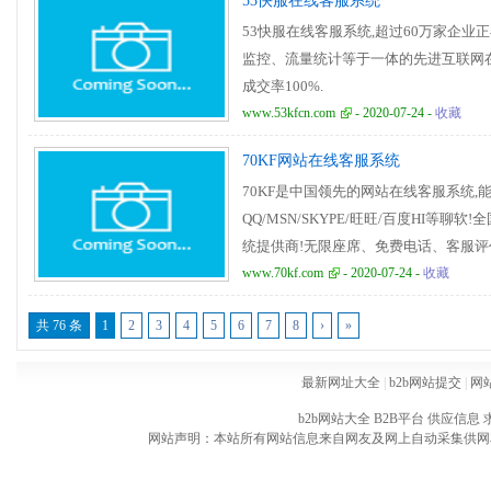
53快服在线客服系统
53快服在线客服系统,超过60万家企业
监控、流量统计等于一体的先进互联网在
成交率100%.
www.53kfcn.com
- 2020-07-24 -
收藏
70KF网站在线客服系统
70KF是中国领先的网站在线客服系统,
QQ/MSN/SKYPE/旺旺/百度HI等
统提供商!无限座席、免费电话、客服评
图标/广告/URL...在线客服系统|在线
www.70kf.com
- 2020-07-24 -
收藏
线客服|网站在线客服软件|免费在线客服
共 76 条
1
2
3
4
5
6
7
8
›
»
最新网址大全
|
b2b网站提交
|
网
b2b网站大全
B2B平台
供应信息
网站声明：本站所有网站信息来自网友及网上自动采集供网