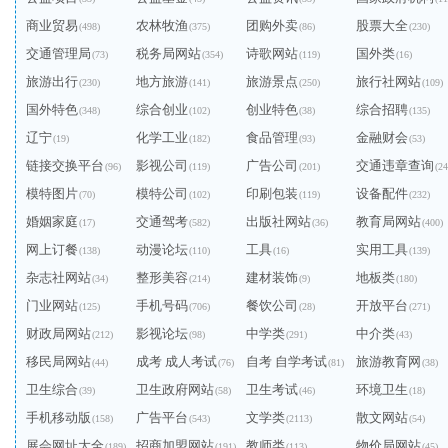
商业贸易
农林牧渔
团购外卖
股票大全
(498)
(375)
(86)
(230)
交通管理局
税务局网站
诗歌网站
国外类
(73)
(354)
(119)
(16)
旅游出行
地方旅游
旅游景点
旅行社网站
(230)
(141)
(250)
(109)
国外特色
综合创业
创业特色
综合招聘
(348)
(102)
(38)
(135)
辽宁
化学工业
食品管理
金融财会
(19)
(182)
(93)
(53)
链接交换平台
影视公司
广告公司
交通违章查询
(96)
(119)
(201)
(24
模特图片
模特公司
印刷包装
设备配件
(70)
(102)
(119)
(232)
婚姻家庭
交通驾考
出版社网站
教育局网站
(17)
(582)
(36)
(400)
网上订餐
动漫论坛
工具
实用工具
(138)
(110)
(16)
(139)
杂志社网站
整形美容
建材装饰
地板类
(34)
(214)
(9)
(180)
门业网站
手机号码
餐饮公司
开放平台
(125)
(706)
(28)
(271)
财政局网站
影视论坛
中学类
中介类
(212)
(98)
(291)
(43)
移民局网站
成考 成人考试
自考 自学考试
旅游教育网
(44)
(76)
(81)
(38)
卫生综合
卫生政府网站
卫生考试
环境卫生
(39)
(58)
(46)
(18)
手机移动版
广告平台
文学类
散文网站
(158)
(543)
(2113)
(54)
展会网址大全
招商加盟网站
教师类
物价局网站
(189)
(191)
(113)
(45)