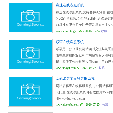
赛速在线客服系统
赛速在线客服系统,支持各种浏览器;在
体,双向音视频,文档演示,协同浏览,开启网络销
速科技有限公司专注于开发具有自主知
视频、图片、办公文档、文字等媒体的
www.iomeeting.cn
- 2020-07-25 -
收藏
术。在市场上已有三个产品系列：赛速视频会
乐语在线客服系统
IOSales，赛速天眼 Eagle。所有产品都跨
乐语是一款企业级网站实时交流与沟通
板。公司的产品发展计划是在越来越廉
击在线客服图标就可与网站客服人员接
用领域提供高质量的多媒体互动产品，
析、客服工作考核等实用功能，目前已
备工具。
www.looyu.com
- 2020-07-25 -
收藏
网站多客宝在线客服系统
网站多客宝在线客服系统,专业网站客服
询问量,在线客服系统可有效提升35%
用www.duokebo.com
www.duokebo.com
- 2020-07-25 -
收藏