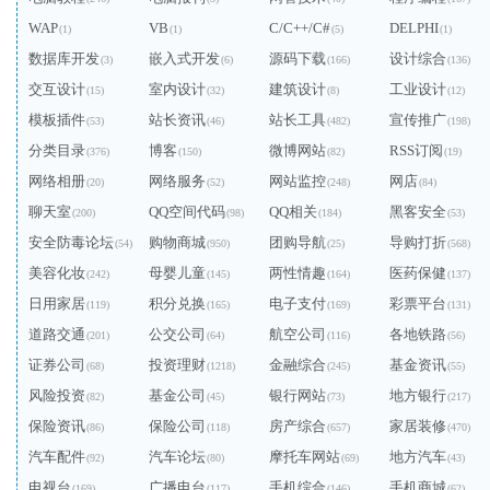
WAP
VB
C/C++/C#
DELPHI
(1)
(1)
(5)
(1)
数据库开发
嵌入式开发
源码下载
设计综合
(3)
(6)
(166)
(136)
交互设计
室内设计
建筑设计
工业设计
(15)
(32)
(8)
(12)
模板插件
站长资讯
站长工具
宣传推广
(53)
(46)
(482)
(198)
分类目录
博客
微博网站
RSS订阅
(376)
(150)
(82)
(19)
网络相册
网络服务
网站监控
网店
(20)
(52)
(248)
(84)
聊天室
QQ空间代码
QQ相关
黑客安全
(200)
(98)
(184)
(53)
安全防毒论坛
购物商城
团购导航
导购打折
(54)
(950)
(25)
(568)
美容化妆
母婴儿童
两性情趣
医药保健
(242)
(145)
(164)
(137)
日用家居
积分兑换
电子支付
彩票平台
(119)
(165)
(169)
(131)
道路交通
公交公司
航空公司
各地铁路
(201)
(64)
(116)
(56)
证券公司
投资理财
金融综合
基金资讯
(68)
(1218)
(245)
(55)
风险投资
基金公司
银行网站
地方银行
(82)
(45)
(73)
(217)
保险资讯
保险公司
房产综合
家居装修
(86)
(118)
(657)
(470)
汽车配件
汽车论坛
摩托车网站
地方汽车
(92)
(80)
(69)
(43)
电视台
广播电台
手机综合
手机商城
(169)
(117)
(146)
(62)