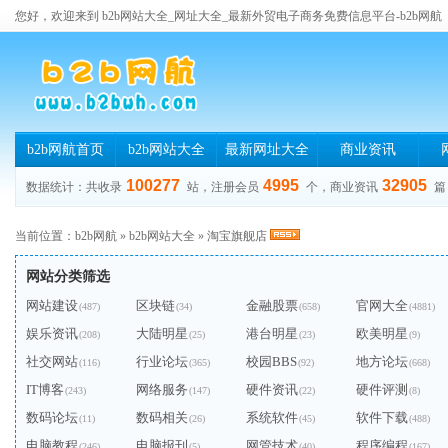
您好，欢迎来到 b2b网站大全_网址大全_最新外贸电子商务免费信息平台-b2b网航
b2b网航首页
b2b网站大全
最新网址大全
商业资讯
100277
4995
32905
数据统计：共收录
站，注册会员
个，商业资讯
篇
当前位置：
b2b网航
»
b2b网站大全
»
淘宝旗舰店
网站分类筛选
网站建设
区块链
金融股票
官网大全
(487)
(34)
(658)
(4881)
娱乐资讯
大陆明星
港台明星
欧美明星
(208)
(25)
(23)
(9)
社交网站
行业论坛
校园BBS
地方论坛
(116)
(365)
(92)
(668)
IT博客
网络服务
硬件资讯
硬件评测
(243)
(147)
(22)
(8)
数码论坛
数码相关
系统软件
软件下载
(11)
(26)
(45)
(488)
电脑教程
电脑报刊
网管技术
程序编程
(246)
(5)
(40)
(167)