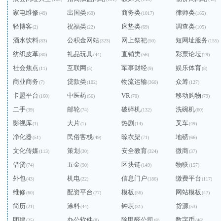
家电维修
出国类
商务类
律师类
(49)
(69)
(1017)
(165)
轻博客
祝福类
床垫类
调查类
(2)
(22)
(69)
(105)
酒水饮料
公积金网站
网上祭祀
短网址服务
(83)
(323)
(50)
(155)
纺织皮革
礼品玩具
直销类
彩票论坛
(80)
(44)
(56)
(29)
社会焦点
互联网
军事财经
娱乐体育
(11)
(5)
(9)
(8)
商业商务
贷款类
物流运输
众筹
(7)
(102)
(360)
(127)
卡盟平台
中医药
VR
移动购物
(160)
(56)
(70)
(79)
二手
邮轮
破碎机
洗碗机
(39)
(74)
(132)
(60)
影视库
大片
热剧
叉车
(1)
(1)
(14)
(49)
净化器
民俗客栈
晾衣架
地磅
(51)
(49)
(71)
(66)
文化传媒
策划
安全教育
微商
(113)
(30)
(324)
(37)
借贷
五金
区块链
物联
(74)
(90)
(149)
(157)
外包
机电
信息门户
缴费平台
(43)
(22)
(186)
(117)
维修
配资平台
模板
网站模板
(60)
(77)
(56)
(47)
简历
涂料
钟表
货源
(21)
(44)
(31)
(53)
团建
办公软件
除甲醛公司
数字币
(25)
(8)
(8)
(46)