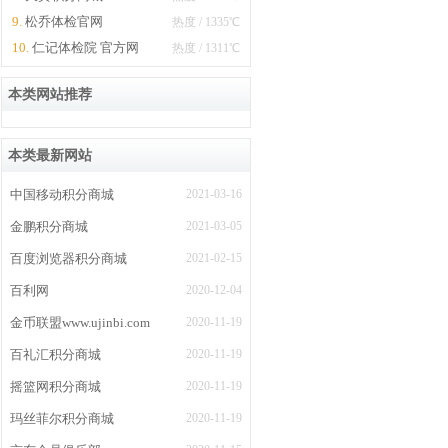
9.
jf.189.cn
松乔体检官网
热度 / 1335℃
10.
仁记体检院 官方网
热度 / 1311℃
站
本类网站推荐
本类最新网站
中国移动积分商城
2021-03-16
金鹏积分商城
2021-03-05
百度浏览器积分商城
2021-02-15
百利网
2020-12-04
金币联盟www.ujinbi.com
2020-11-19
百礼汇积分商城
2020-11-19
摇篮网积分商城
2020-11-19
玛丝菲尔积分商城
2020-11-19