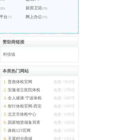
厨房卫浴
(20)
(28)
平台
网上办公
(7)
(10)
赞助商链接
科技镇
本类热门网站
1.
普惠体检官网
热度 / 2016℃
2.
安徽省立医院体检
热度 / 1756℃
3.
中心
全人健康·宁波体检
热度 / 1681℃
4.
中心网上预约平台
智行体检官网-西安
热度 / 1493℃
5.
体检中心
北京市体检中心
热度 / 1430℃
6.
国家物资储备局青
热度 / 1426℃
7.
岛疗养院健康体检
体检123官网
热度 / 1378℃
8.
中心
天翼积分商城
热度 / 1361℃