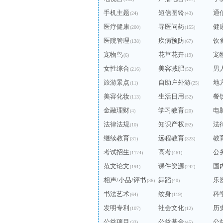
手机主题
短信图铃
通
(24)
(43)
医疗健康
寻医问药
健
(200)
(155)
医院管理
疾病预防
饮
(138)
(67)
宠物鸟
花草花卉
宠
(6)
(19)
女性综合
美容减肥
男
(216)
(52)
旅游景点
自助户外游
地
(11)
(25)
美容化妆
生活日用
餐
(113)
(52)
金融理财
学习教育
电
(4)
(20)
法律法规
知识产权
法
(10)
(92)
继续教育
远程教育
教
(31)
(323)
考试招生
高考
公
(1174)
(461)
范文论文
课件资源
国
(191)
(242)
相声/小品/评书
舞蹈
乐
(36)
(40)
书法艺术
纹身
科
(64)
(119)
发明专利
社会文化
历
(107)
(12)
公益项目
公益基金
公
(33)
(45)