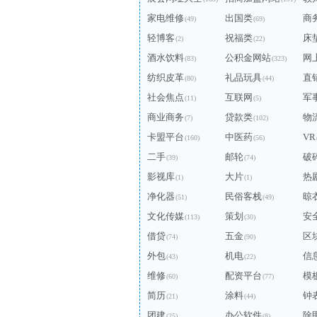
家电维修
出国类
商
(49)
(69)
轻博客
祝福类
床
(2)
(22)
酒水饮料
公积金网站
网
(83)
(323)
纺织皮革
礼品玩具
直
(80)
(44)
社会焦点
互联网
军
(11)
(5)
商业商务
贷款类
物
(7)
(102)
卡盟平台
中医药
VR
(160)
(56)
二手
邮轮
破
(39)
(74)
影视库
大片
热
(1)
(1)
净化器
民俗客栈
晾
(51)
(49)
文化传媒
策划
安
(113)
(30)
借贷
五金
区
(74)
(90)
外包
机电
信
(43)
(22)
维修
配资平台
模
(60)
(77)
简历
涂料
钟
(21)
(44)
团建
办公软件
除
(25)
(8)