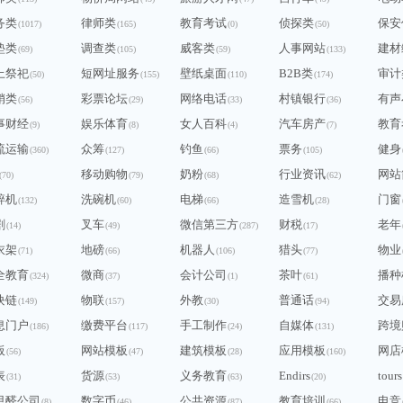
务类
律师类
教育考试
侦探类
保安
(1017)
(165)
(0)
(50)
垫类
调查类
威客类
人事网站
建材
(69)
(105)
(59)
(133)
上祭祀
短网址服务
壁纸桌面
B2B类
审计
(50)
(155)
(110)
(174)
销类
彩票论坛
网络电话
村镇银行
有声
(56)
(29)
(33)
(36)
事财经
娱乐体育
女人百科
汽车房产
教育
(9)
(8)
(4)
(7)
流运输
众筹
钓鱼
票务
健身
(360)
(127)
(66)
(105)
移动购物
奶粉
行业资讯
网站
(70)
(79)
(68)
(62)
碎机
洗碗机
电梯
造雪机
门窗
(132)
(60)
(66)
(28)
剧
叉车
微信第三方
财税
老年
(14)
(49)
(287)
(17)
衣架
地磅
机器人
猎头
物业
(71)
(66)
(106)
(77)
全教育
微商
会计公司
茶叶
播种
(324)
(37)
(1)
(61)
块链
物联
外教
普通话
交易
(149)
(157)
(30)
(94)
息门户
缴费平台
手工制作
自媒体
跨境
(186)
(117)
(24)
(131)
板
网站模板
建筑模板
应用模板
网店
(56)
(47)
(28)
(160)
表
货源
义务教育
Endirs
tours
(31)
(53)
(63)
(20)
甲醛公司
数字币
公共资源
教育培训
电竞
(8)
(46)
(87)
(66)