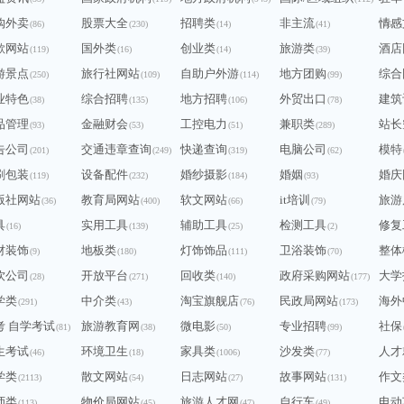
购外卖
股票大全
招聘类
非主流
情感
(86)
(230)
(14)
(41)
(76)
歌网站
国外类
创业类
旅游类
酒店
(119)
(16)
(14)
(39)
游景点
旅行社网站
自助户外游
地方团购
综合
(250)
(109)
(114)
(99)
业特色
综合招聘
地方招聘
外贸出口
建筑
(38)
(135)
(106)
(78)
品管理
金融财会
工控电力
兼职类
站长
(93)
(53)
(51)
(289)
告公司
交通违章查询
快递查询
电脑公司
模特
(201)
(249)
(319)
(62)
刷包装
设备配件
婚纱摄影
婚姻
婚庆
(119)
(232)
(184)
(93)
版社网站
教育局网站
软文网站
it培训
旅游
(36)
(400)
(66)
(79)
具
实用工具
辅助工具
检测工具
修复
(16)
(139)
(25)
(2)
材装饰
地板类
灯饰饰品
卫浴装饰
整体
(9)
(180)
(111)
(70)
饮公司
开放平台
回收类
政府采购网站
大学
(28)
(271)
(140)
(177)
学类
中介类
淘宝旗舰店
民政局网站
海外
(291)
(43)
(76)
(173)
考 自学考试
旅游教育网
微电影
专业招聘
社保
(81)
(38)
(50)
(99)
生考试
环境卫生
家具类
沙发类
人才
(46)
(18)
(1006)
(77)
学类
散文网站
日志网站
故事网站
作文
(2113)
(54)
(27)
(131)
师类
物价局网站
旅游人才网
自行车
电动
(113)
(45)
(47)
(49)