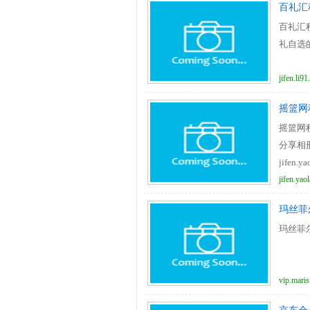
百礼汇
百礼汇
礼自选的
jifen.li9
摇篮网
摇篮网
分享相
jifen.y
jifen.yao
玛丝菲
玛丝菲尔
vip.maris