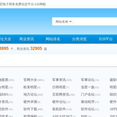
贸电子商务免费信息平台-b2b网航
网站名称
网址大全
商业资讯
网站排名
分类浏览
B2B平台
4995
32905
个，商业资讯
篇
融股票
官网大全
军事资讯
军事论坛
摄影
(658)
(4881)
(209)
(14)
台明星
欧美明星
日韩明星
追星一族
明星
(23)
(9)
(7)
(92)
园BBS
地方论坛
互联网资讯
门户名站
组织
(92)
(668)
(286)
(122)
件资讯
硬件评测
硬件论坛
驱动程序
硬件
(22)
(8)
(12)
(13)
统软件
软件下载
装机软件
软件论坛
AP
(45)
(488)
(118)
(52)
管技术
程序编程
ASP/ASP.NET
PHP
JSP/
(40)
(167)
(2)
(20)