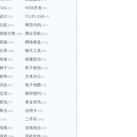
JAX
WEB开发
(15)
(29)
设计
CG/FLASH
(33)
(14)
主机
网页代码
(816)
(167)
搜索引擎
网址导航
(248)
(983)
邮箱
网络硬盘
(120)
(173)
分享
聊天工具
(100)
(39)
加速
病毒防治
(90)
(52)
裤子
鞋子箱包
(296)
(113)
首饰
文体办公
(86)
(1)
综合
电子地图
(91)
(70)
交流
财经报刊
(31)
(21)
资讯
黄金资讯
(77)
(54)
典当
信用卡
(44)
(55)
二手车
(114)
(108)
电视
在线电台
(80)
(28)
游戏
手机软件
(204)
(369)