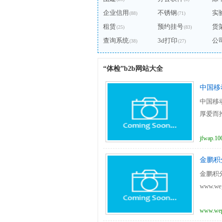
企业信用
不锈钢
实
(88)
(71)
租赁
预约挂号
货
(25)
(83)
查询系统
3d打印
公
(38)
(27)
“体检”b2b网站大全
中国移
中国移动
厚爱而
jfwap.10
金鹏积
金鹏积
www.wep
www.wep