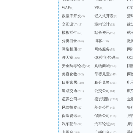
WAP
VB
C/
(1)
(1)
数据库开发
嵌入式开发
源
(3)
(6)
交互设计
室内设计
建
(15)
(32)
模板插件
站长资讯
站
(53)
(46)
分类目录
博客
微
(376)
(150)
网络相册
网络服务
网
(20)
(52)
聊天室
QQ空间代码
Q
(200)
(98)
安全防毒论坛
购物商城
团
(54)
(950)
美容化妆
母婴儿童
两
(242)
(145)
日用家居
积分兑换
电
(119)
(165)
道路交通
公交公司
航
(201)
(64)
证券公司
投资理财
金
(68)
(1218)
风险投资
基金公司
银
(82)
(45)
保险资讯
保险公司
房
(86)
(118)
汽车配件
汽车论坛
摩
(92)
(80)
电视台
广播电台
手
(169)
(117)