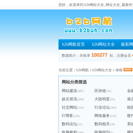
您好，欢迎来到 b2b网站大全_网址大全_最新外
b2b网航首页
b2b网站大全
最新
100277
数据统计：共收录
站，注册会员
当前位置：
b2b网航
»
b2b网站大全
»
体检
网站分类筛选
网站建设
区块链
金
(487)
(34)
娱乐资讯
大陆明星
港
(208)
(25)
社交网站
行业论坛
校
(116)
(365)
IT博客
网络服务
硬
(243)
(147)
数码论坛
数码相关
系
(11)
(26)
电脑教程
电脑报刊
网
(246)
(5)