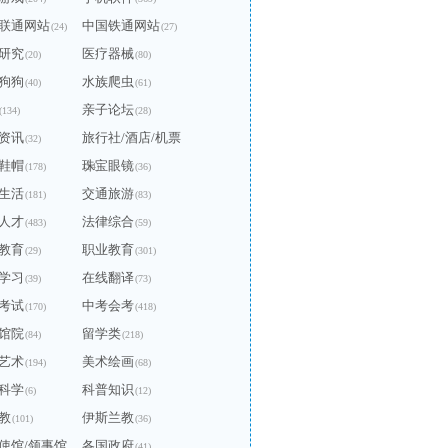
联通网站
中国铁通网站
(24)
(27)
研究
医疗器械
(20)
(80)
狗狗
水族爬虫
(40)
(61)
亲子论坛
(134)
(28)
资讯
旅行社/酒店/机票
(32)
鞋帽
珠宝眼镜
(178)
(14)
(36)
生活
交通旅游
(181)
(83)
人才
法律综合
(483)
(59)
教育
职业教育
(29)
(301)
学习
在线翻译
(39)
(73)
考试
中考会考
(170)
(418)
馆院
留学类
(84)
(218)
艺术
美术绘画
(194)
(68)
科学
科普知识
(6)
(12)
教
伊斯兰教
(101)
(36)
使馆/领事馆
各国政府
(41)