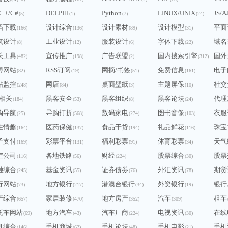
C++/C#
DELPHI
Python
LINUX/UNIX
JS/A
(5)
(1)
(7)
(24)
码下载
设计综合
设计素材
设计模型
平面
(166)
(136)
(89)
(31)
筑设计
工业设计
服装设计
字体下载
域名
(8)
(12)
(6)
(22)
长工具
宣传推广
广告联盟
国内搜索引擎
国外
(482)
(198)
(2)
(312)
博网站
RSS订阅
网摘/书签
免费信息
电子
(82)
(19)
(51)
(161)
站监控
网店
桌面壁纸
主题屏保
社交
(248)
(84)
(3)
(10)
Q相关
黑客安全
黑客组织
黑客论坛
代理
(184)
(53)
(8)
(24)
购导航
导购打折
数码家电
图书音像
衣服
(25)
(568)
(274)
(103)
性情趣
医药保健
食品干货
礼品鲜花
珠宝
(164)
(137)
(194)
(116)
子支付
彩票平台
福利彩票
体育彩票
天气
(169)
(131)
(91)
(34)
空公司
各地铁路
财经
股票综合
股票
(116)
(56)
(224)
(30)
融综合
基金资讯
证券债券
外汇资讯
期货
(245)
(55)
(76)
(78)
行网站
地方银行
港澳台银行
外资银行
银行
(73)
(217)
(34)
(19)
产综合
家居装修
地方房产
汽车
租车
(657)
(470)
(352)
(309)
托车网站
地方汽车
汽车厂商
电视资讯
在线
(69)
(43)
(224)
(30)
机综合
手机商城
手机论坛
手机电影
手机
(146)
(62)
(48)
(21)