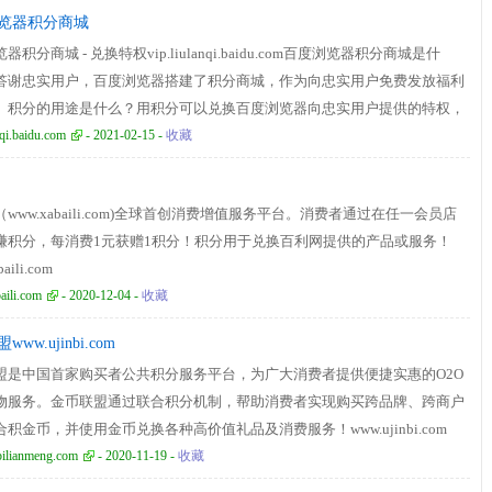
览器积分商城
器积分商城 - 兑换特权vip.liulanqi.baidu.com百度浏览器积分商城是什
答谢忠实用户，百度浏览器搭建了积分商城，作为向忠实用户免费发放福利
。积分的用途是什么？用积分可以兑换百度浏览器向忠实用户提供的特权，
权每天仅限兑换1个。目前积分商城已经支持用积分兑换爱奇艺VIP、百度文
nqi.baidu.com
- 2021-02-15 -
收藏
P，特权阵营还在持续扩大，如果您还想要其他特权，可以告诉我们。
www.xabaili.com)全球首创消费增值服务平台。消费者通过在任一会员店
赚积分，每消费1元获赠1积分！积分用于兑换百利网提供的产品或服务！
aili.com
ili.com
- 2020-12-04 -
收藏
ww.ujinbi.com
盟是中国首家购买者公共积分服务平台，为广大消费者提供便捷实惠的O2O
物服务。金币联盟通过联合积分机制，帮助消费者实现购买跨品牌、跨商户
积金币，并使用金币兑换各种高价值礼品及消费服务！www.ujinbi.com
ilianmeng.com
- 2020-11-19 -
收藏