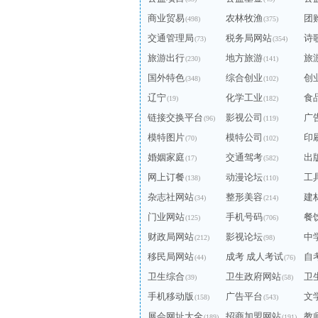
商业贸易
农林牧渔
团
(498)
(375)
交通管理局
税务局网站
诗
(73)
(354)
旅游出行
地方旅游
旅
(230)
(141)
国外特色
综合创业
创
(348)
(102)
辽宁
化学工业
食
(19)
(182)
链接交换平台
影视公司
广
(96)
(119)
模特图片
模特公司
印
(70)
(102)
婚姻家庭
交通驾考
出
(17)
(582)
网上订餐
动漫论坛
工
(138)
(110)
杂志社网站
整形美容
建
(34)
(214)
门业网站
手机号码
餐
(125)
(706)
财政局网站
影视论坛
中
(212)
(98)
移民局网站
成考 成人考试
自
(44)
(76)
卫生综合
卫生政府网站
卫
(39)
(58)
手机移动版
广告平台
文
(158)
(543)
展会网址大全
招商加盟网站
教
(189)
(191)