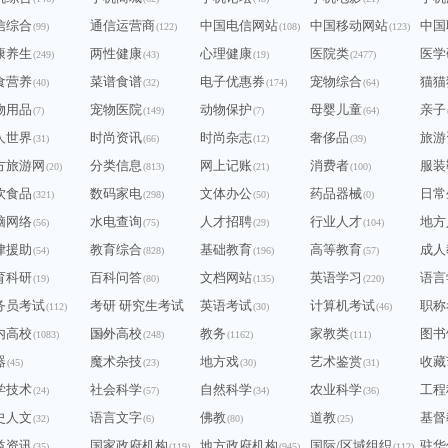
信综合
通信运营商
中国电信网站
中国移动网站
中国
(99)
(122)
(108)
(123)
康养生
两性健康
心理健康
医院类
医学
(249)
(43)
(19)
(2477)
食营养
菜谱食谱
电子优惠券
宠物综合
猫猫
(40)
(32)
(174)
(64)
物用品
宠物医院
动物保护
母婴儿童
亲子
(7)
(149)
(7)
(64)
人世界
时尚资讯
时尚杂志
奢侈品
旅游
(31)
(66)
(12)
(39)
方旅游网
分类信息
网上记账
消费者
服装
(20)
(813)
(21)
(100)
饮食品
数码家电
文体办公
药品器械
日常
(321)
(298)
(50)
(0)
脑网络
水电查询
人才招聘
行业人才
地方
(56)
(75)
(29)
(104)
律援助
教育综合
基础教育
高等教育
成人
(54)
(828)
(196)
(57)
育科研
百科问答
文档网站
英语学习
语言
(19)
(80)
(135)
(220)
务员考试
考研 研究生考试
英语考试
计算机考试
职称
(112)
(30)
(46)
内高校
国外高校
教务
家教类
图书
(1083)
(240)
(248)
(1162)
(111)
器
魔术杂技
地方戏
艺术鉴赏
收藏
(45)
(23)
(30)
(31)
学技术
社会科学
自然科学
农业科学
工程
(24)
(57)
(34)
(36)
史人文
语言文字
佛教
道教
基督
(32)
(6)
(80)
(25)
益资讯
国家政府机构
地方政府机构
国际/区域组织
驻华
(35)
(119)
(945)
(112)