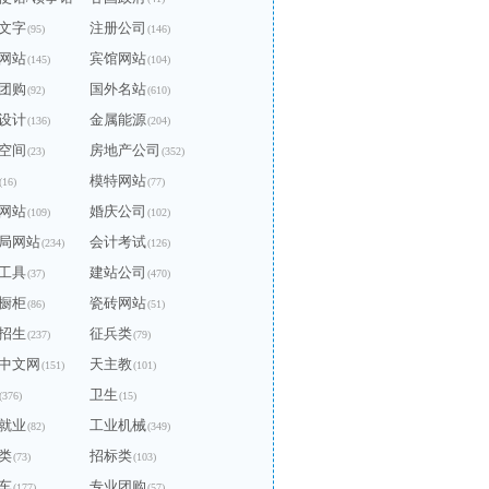
文字
注册公司
(95)
(146)
网站
宾馆网站
(145)
(104)
团购
国外名站
(92)
(610)
设计
金属能源
(136)
(204)
空间
房地产公司
(23)
(352)
模特网站
(16)
(77)
网站
婚庆公司
(109)
(102)
局网站
会计考试
(234)
(126)
工具
建站公司
(37)
(470)
橱柜
瓷砖网站
(86)
(51)
招生
征兵类
(237)
(79)
中文网
天主教
(151)
(101)
卫生
(376)
(15)
就业
工业机械
(82)
(349)
类
招标类
(73)
(103)
车
专业团购
(177)
(57)