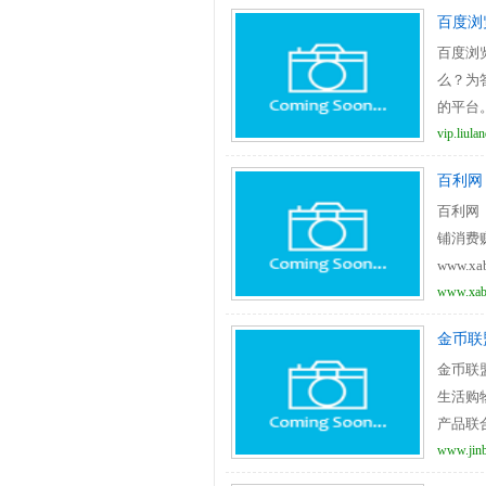
百度浏
百度浏览
么？为
的平台
每类特
vip.liula
库VI
百利网
百利网（
铺消费
www.xab
www.xaba
金币联盟w
金币联
生活购
产品联合
www.jinb