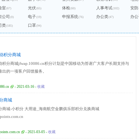
验室
光伏
体检
人事考试
安防
(67)
(65)
(60)
(102)
架公司
电子
申报系统
办公类
办公
(0)
(19)
(76)
(47)
司类
口罩
(185)
(94)
动积分商城
积分商城jfwap.10086.cn积分计划是中国移动为答谢广大客户长期支持与
推出的一项客户回馈服务。
086.cn
- 2021-03-16 -
收藏
分商城
分商城-小积分 大用途_海南航空金鹏俱乐部积分兑换商城
oints.com.cn
oints.com.cn
- 2021-03-05 -
收藏