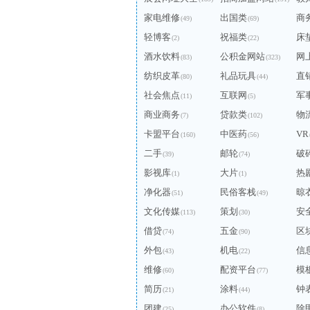
家电维修
出国类
商
(49)
(69)
轻博客
祝福类
床
(2)
(22)
酒水饮料
公积金网站
网
(83)
(323)
纺织皮革
礼品玩具
直
(80)
(44)
社会焦点
互联网
军
(11)
(5)
商业商务
贷款类
物
(7)
(102)
卡盟平台
中医药
VR
(160)
(56)
二手
邮轮
破
(39)
(74)
影视库
大片
热
(1)
(1)
净化器
民俗客栈
晾
(51)
(49)
文化传媒
策划
安
(113)
(30)
借贷
五金
区
(74)
(90)
外包
机电
信
(43)
(22)
维修
配资平台
模
(60)
(77)
简历
涂料
钟
(21)
(44)
团建
办公软件
除
(25)
(8)