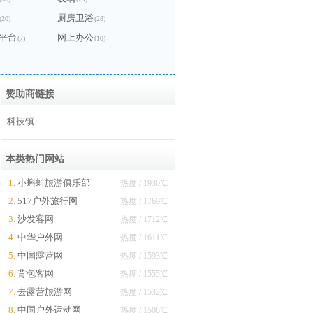
厨房卫浴
(20)
(28)
平台
网上办公
(7)
(10)
赞助商链接
科技镇
本类热门网站
1.
小蝌蚪旅游俱乐部
热度 / 1930℃
2.
517户外旅行网
热度 / 1769℃
3.
沙发客网
热度 / 1712℃
4.
中华户外网
热度 / 1611℃
5.
中国露营网
热度 / 1593℃
6.
背包客网
热度 / 1555℃
7.
去露营旅游网
热度 / 1532℃
8.
中国户外运动网
热度 / 1508℃