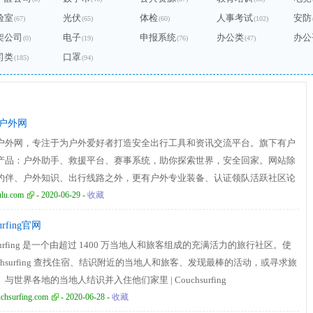
验室
光伏
体检
人事考试
安防
(67)
(65)
(60)
(102)
架公司
电子
申报系统
办公类
办公
(0)
(19)
(76)
(47)
司类
口罩
(185)
(94)
户外网
户外网，专注于为户外爱好者打造安全出行工具和资讯交流平台。旗下有户
产品：户外助手、救援平台、赛事系统，助你探索世界，安全回家。网站除
约伴、户外知识、出行线路之外，更有户外专业装备、认证领队活跃社区论
野外露营、徒步探险、溯溪登山，出行无忧！www.2bulu.com
lu.com
- 2020-06-29 -
收藏
urfing官网
hsurfing 是一个由超过 1400 万当地人和旅客组成的充满活力的旅行社区。使
uchsurfing 查找住宿、结识附近的当地人和旅客、发现最棒的活动，或寻求旅
与世界各地的当地人结识并入住他们家里 | Couchsurfing
chsurfing.com
- 2020-06-28 -
收藏