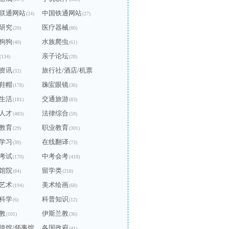
联通网站
中国铁通网站
(24)
(27)
研究
医疗器械
(20)
(80)
狗狗
水族爬虫
(40)
(61)
亲子论坛
(134)
(28)
资讯
旅行社/酒店/机票
(32)
鞋帽
珠宝眼镜
(178)
(14)
(36)
生活
交通旅游
(181)
(83)
人才
法律综合
(483)
(59)
教育
职业教育
(29)
(301)
学习
在线翻译
(39)
(73)
考试
中考会考
(170)
(418)
馆院
留学类
(84)
(218)
艺术
美术绘画
(194)
(68)
科学
科普知识
(6)
(12)
教
伊斯兰教
(101)
(36)
使馆/领事馆
各国政府
(41)