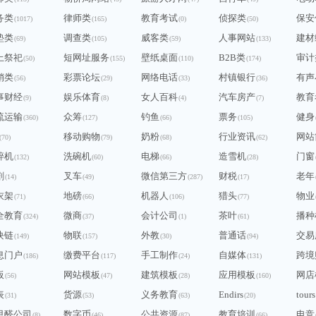
务类
律师类
教育考试
侦探类
保安
(1017)
(165)
(0)
(50)
垫类
调查类
威客类
人事网站
建材
(69)
(105)
(59)
(133)
上祭祀
短网址服务
壁纸桌面
B2B类
审计
(50)
(155)
(110)
(174)
销类
彩票论坛
网络电话
村镇银行
有声
(56)
(29)
(33)
(36)
事财经
娱乐体育
女人百科
汽车房产
教育
(9)
(8)
(4)
(7)
流运输
众筹
钓鱼
票务
健身
(360)
(127)
(66)
(105)
移动购物
奶粉
行业资讯
网站
(70)
(79)
(68)
(62)
碎机
洗碗机
电梯
造雪机
门窗
(132)
(60)
(66)
(28)
剧
叉车
微信第三方
财税
老年
(14)
(49)
(287)
(17)
衣架
地磅
机器人
猎头
物业
(71)
(66)
(106)
(77)
全教育
微商
会计公司
茶叶
播种
(324)
(37)
(1)
(61)
块链
物联
外教
普通话
交易
(149)
(157)
(30)
(94)
息门户
缴费平台
手工制作
自媒体
跨境
(186)
(117)
(24)
(131)
板
网站模板
建筑模板
应用模板
网店
(56)
(47)
(28)
(160)
表
货源
义务教育
Endirs
tours
(31)
(53)
(63)
(20)
甲醛公司
数字币
公共资源
教育培训
电竞
(8)
(46)
(87)
(66)