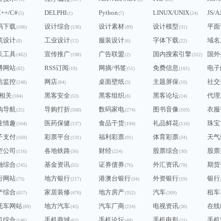
C++/C#
DELPHI
Python
LINUX/UNIX
JS/A
(5)
(1)
(7)
(24)
码下载
设计综合
设计素材
设计模型
平面
(166)
(136)
(89)
(31)
筑设计
工业设计
服装设计
字体下载
域名
(8)
(12)
(6)
(22)
长工具
宣传推广
广告联盟
国内搜索引擎
国外
(482)
(198)
(2)
(312)
博网站
RSS订阅
网摘/书签
免费信息
电子
(82)
(19)
(51)
(161)
站监控
网店
桌面壁纸
主题屏保
社交
(248)
(84)
(3)
(10)
Q相关
黑客安全
黑客组织
黑客论坛
代理
(184)
(53)
(8)
(24)
购导航
导购打折
数码家电
图书音像
衣服
(25)
(568)
(274)
(103)
性情趣
医药保健
食品干货
礼品鲜花
珠宝
(164)
(137)
(194)
(116)
子支付
彩票平台
福利彩票
体育彩票
天气
(169)
(131)
(91)
(34)
空公司
各地铁路
财经
股票综合
股票
(116)
(56)
(224)
(30)
融综合
基金资讯
证券债券
外汇资讯
期货
(245)
(55)
(76)
(78)
行网站
地方银行
港澳台银行
外资银行
银行
(73)
(217)
(34)
(19)
产综合
家居装修
地方房产
汽车
租车
(657)
(470)
(352)
(309)
托车网站
地方汽车
汽车厂商
电视资讯
在线
(69)
(43)
(224)
(30)
机综合
手机商城
手机论坛
手机电影
手机
(146)
(62)
(48)
(21)