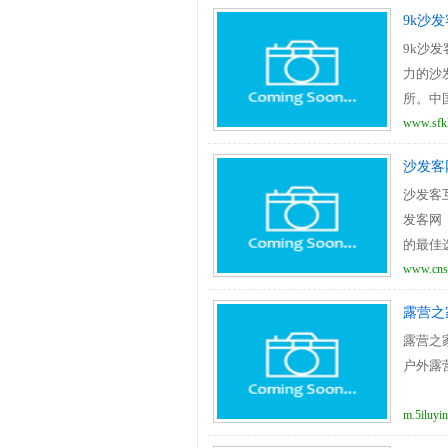
9k沙
9k沙
力的沙
所。中国的
www.sfk
沙发客
沙发客
发客网
的最佳
展示平台
www.cns
露营之
露营之
户外露营
m.5iluyi