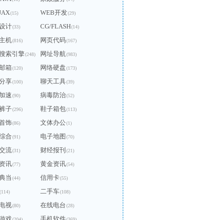
JAX
WEB开发
(15)
(29)
设计
CG/FLASH
(33)
(14)
主机
网页代码
(816)
(167)
搜索引擎
网址导航
(248)
(983)
邮箱
网络硬盘
(120)
(173)
分享
聊天工具
(100)
(39)
加速
病毒防治
(90)
(52)
裤子
鞋子箱包
(296)
(113)
首饰
文体办公
(86)
(1)
综合
电子地图
(91)
(70)
交流
财经报刊
(31)
(21)
资讯
黄金资讯
(77)
(54)
典当
信用卡
(44)
(55)
二手车
(114)
(108)
电视
在线电台
(80)
(28)
游戏
手机软件
(204)
(369)