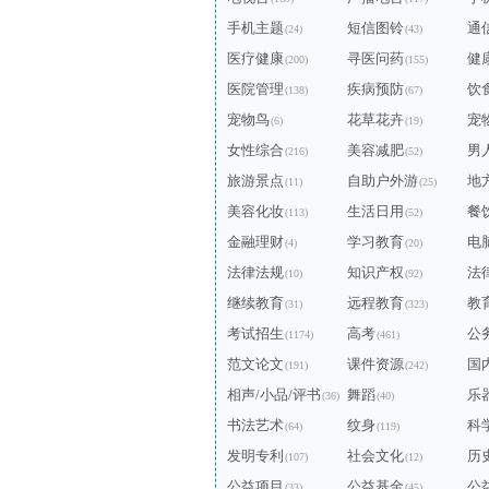
手机主题
短信图铃
通
(24)
(43)
医疗健康
寻医问药
健
(200)
(155)
医院管理
疾病预防
饮
(138)
(67)
宠物鸟
花草花卉
宠
(6)
(19)
女性综合
美容减肥
男
(216)
(52)
旅游景点
自助户外游
地
(11)
(25)
美容化妆
生活日用
餐
(113)
(52)
金融理财
学习教育
电
(4)
(20)
法律法规
知识产权
法
(10)
(92)
继续教育
远程教育
教
(31)
(323)
考试招生
高考
公
(1174)
(461)
范文论文
课件资源
国
(191)
(242)
相声/小品/评书
舞蹈
乐
(36)
(40)
书法艺术
纹身
科
(64)
(119)
发明专利
社会文化
历
(107)
(12)
公益项目
公益基金
公
(33)
(45)