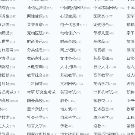
信综合
通信运营商
中国电信网站
中国移动网站
中国
(99)
(122)
(108)
(123)
康养生
两性健康
心理健康
医院类
医学
(249)
(43)
(19)
(2477)
食营养
菜谱食谱
电子优惠券
宠物综合
猫猫
(40)
(32)
(174)
(64)
物用品
宠物医院
动物保护
母婴儿童
亲子
(7)
(149)
(7)
(64)
人世界
时尚资讯
时尚杂志
奢侈品
旅游
(31)
(66)
(12)
(39)
方旅游网
分类信息
网上记账
消费者
服装
(20)
(813)
(21)
(100)
饮食品
数码家电
文体办公
药品器械
日常
(321)
(298)
(50)
(0)
脑网络
水电查询
人才招聘
行业人才
地方
(56)
(75)
(29)
(104)
律援助
教育综合
基础教育
高等教育
成人
(54)
(828)
(196)
(57)
育科研
百科问答
文档网站
英语学习
语言
(19)
(80)
(135)
(220)
务员考试
考研 研究生考试
英语考试
计算机考试
职称
(112)
(30)
(46)
内高校
国外高校
教务
家教类
图书
(1083)
(240)
(248)
(1162)
(111)
器
魔术杂技
地方戏
艺术鉴赏
收藏
(45)
(23)
(30)
(31)
学技术
社会科学
自然科学
农业科学
工程
(24)
(57)
(34)
(36)
史人文
语言文字
佛教
道教
基督
(32)
(6)
(80)
(25)
益资讯
国家政府机构
地方政府机构
国际/区域组织
驻华
(35)
(119)
(945)
(112)