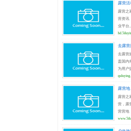
露营活
露营之家
营资讯
业平台
hd.5iluy
去露营
去露营旅
盖国内
为用户
quluying
露营地
露营之
营，露营
营营地
www.5ilu