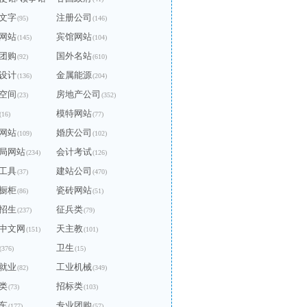
文字
注册公司
(95)
(146)
网站
宾馆网站
(145)
(104)
团购
国外名站
(92)
(610)
设计
金属能源
(136)
(204)
空间
房地产公司
(23)
(352)
模特网站
(16)
(77)
网站
婚庆公司
(109)
(102)
局网站
会计考试
(234)
(126)
工具
建站公司
(37)
(470)
橱柜
瓷砖网站
(86)
(51)
招生
征兵类
(237)
(79)
中文网
天主教
(151)
(101)
卫生
(376)
(15)
就业
工业机械
(82)
(349)
类
招标类
(73)
(103)
车
专业团购
(177)
(57)