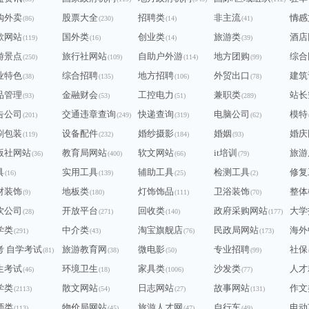
购外卖
股票大全
招聘类
非主流
情感
(86)
(230)
(14)
(41)
(76)
歌网站
国外类
创业类
旅游类
酒店
(119)
(16)
(14)
(39)
游景点
旅行社网站
自助户外游
地方团购
综合
(250)
(109)
(114)
(99)
业特色
综合招聘
地方招聘
外贸出口
建筑
(38)
(135)
(106)
(78)
品管理
金融财会
工控电力
兼职类
站长
(93)
(53)
(51)
(289)
告公司
交通违章查询
快递查询
电脑公司
模特
(201)
(249)
(319)
(62)
刷包装
设备配件
婚纱摄影
婚姻
婚庆
(119)
(232)
(184)
(93)
版社网站
教育局网站
软文网站
it培训
旅游
(36)
(400)
(66)
(79)
具
实用工具
辅助工具
检测工具
修复
(16)
(139)
(25)
(2)
材装饰
地板类
灯饰饰品
卫浴装饰
整体
(9)
(180)
(111)
(70)
饮公司
开放平台
回收类
政府采购网站
大学
(28)
(271)
(140)
(177)
学类
中介类
淘宝旗舰店
民政局网站
海外
(291)
(43)
(76)
(173)
考 自学考试
旅游教育网
微电影
专业招聘
社保
(81)
(38)
(50)
(99)
生考试
环境卫生
家具类
沙发类
人才
(46)
(18)
(1006)
(77)
学类
散文网站
日志网站
故事网站
作文
(2113)
(54)
(27)
(131)
师类
物价局网站
旅游人才网
自行车
电动
(113)
(45)
(47)
(49)