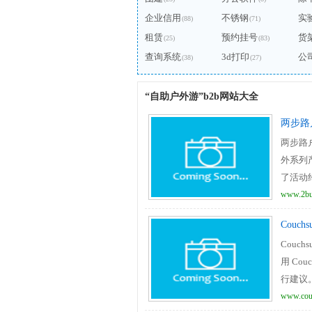
企业信用
不锈钢
实
(88)
(71)
租赁
预约挂号
货
(25)
(83)
查询系统
3d打印
公
(38)
(27)
“自助户外游”b2b网站大全
两步路
两步路
外系列
了活动
坛，让你
www.2bu
Couchs
Couc
用 Co
行建议。
www.cou