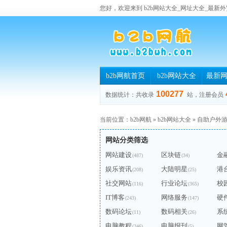
您好，欢迎来到 b2b网站大全_网址大全_最新外
b2b网航首页
b2b网站大全
最新
100277
数据统计：共收录
站，注册会员
当前位置：
b2b网航
»
b2b网站大全
»
自助户外
网站分类筛选
网站建设
区块链
金
(487)
(34)
娱乐资讯
大陆明星
港
(208)
(25)
社交网站
行业论坛
校
(116)
(365)
IT博客
网络服务
硬
(243)
(147)
数码论坛
数码相关
系
(11)
(26)
电脑教程
电脑报刊
网
(246)
(5)