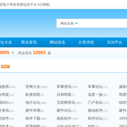
贸电子商务免费信息平台-b2b网航
网站名称
网址大全
商业资讯
网站排名
分类浏览
B2B平台
4995
32903
个，商业资讯
篇
游
融股票
官网大全
军事资讯
军事论坛
摄影
(658)
(4881)
(209)
(14)
台明星
欧美明星
日韩明星
追星一族
明星
(23)
(9)
(7)
(92)
园BBS
地方论坛
互联网资讯
门户名站
组织
(92)
(668)
(286)
(122)
件资讯
硬件评测
硬件论坛
驱动程序
硬件
(22)
(8)
(12)
(13)
统软件
软件下载
装机软件
软件论坛
AP
(45)
(488)
(118)
(52)
管技术
程序编程
ASP/ASP.NET
PHP
JSP/
(40)
(167)
(2)
(20)