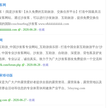
发客网
发客！|我是沙发客!【永久免费的互助旅游、交换住所平台】打造中国最具活
发客网站。通过沙发客，可以进行沙发旅游、互助旅游，提供免费交换住
国际couchsurfing沙发客 www.sfkkkkkkkkk.com
kkkkkkkk.com
- 2020-06-28 -
收藏
网
互助游_中国沙发客专业网站_互助游俱乐部 - 打造中国全新互助旅游平台!沙
，中国专业沙发客网站。沙发游、互助游、自助游、深度游、背包客及驴友
选择。专业认证，诚信真实。致力于为广大沙发客朋友免费提供一个交流和
。提供旅游资讯、酒店机票预订。 www.cnsfk.com
fk.com/forum.php
- 2020-06-28 -
收藏
家移动版
家是为广大户外露营爱好者提供全面的露营资讯，露营装备，露营营地以及
赛会活动等信息的专业体育休闲健身产业平台。5iluying.com
ng.com
- 2020-06-27 -
收藏