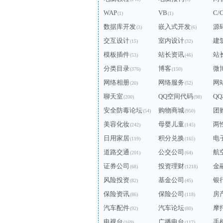
WAP
VB
C/
(1)
(1)
数据库开发
嵌入式开发
源
(3)
(6)
交互设计
室内设计
建
(15)
(32)
模板插件
站长资讯
站
(53)
(46)
分类目录
博客
微
(376)
(150)
网络相册
网络服务
网
(20)
(52)
聊天室
QQ空间代码
Q
(200)
(98)
安全防毒论坛
购物商城
团
(54)
(950)
美容化妆
母婴儿童
两
(242)
(145)
日用家居
积分兑换
电
(119)
(165)
道路交通
公交公司
航
(201)
(64)
证券公司
投资理财
金
(68)
(1218)
风险投资
基金公司
银
(82)
(45)
保险资讯
保险公司
房
(86)
(118)
汽车配件
汽车论坛
摩
(92)
(80)
电视台
广播电台
手
(169)
(117)