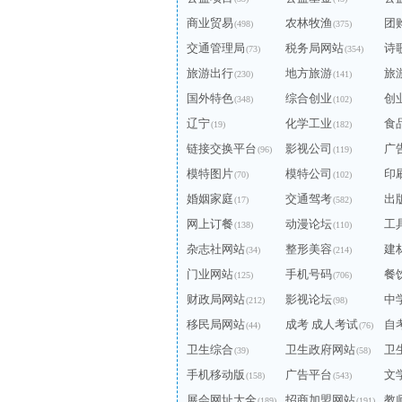
商业贸易
农林牧渔
团
(498)
(375)
交通管理局
税务局网站
诗
(73)
(354)
旅游出行
地方旅游
旅
(230)
(141)
国外特色
综合创业
创
(348)
(102)
辽宁
化学工业
食
(19)
(182)
链接交换平台
影视公司
广
(96)
(119)
模特图片
模特公司
印
(70)
(102)
婚姻家庭
交通驾考
出
(17)
(582)
网上订餐
动漫论坛
工
(138)
(110)
杂志社网站
整形美容
建
(34)
(214)
门业网站
手机号码
餐
(125)
(706)
财政局网站
影视论坛
中
(212)
(98)
移民局网站
成考 成人考试
自
(44)
(76)
卫生综合
卫生政府网站
卫
(39)
(58)
手机移动版
广告平台
文
(158)
(543)
展会网址大全
招商加盟网站
教
(189)
(191)