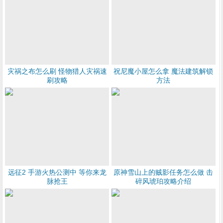
灾祸之布怎么刷 怪物猎人灾祸速
祝尼魔小屋怎么拿 魔法建筑解锁
刷攻略
方法
​远征2 手游火热公测中 等你来龙
原神雪山上的贼影任务怎么做 击
脉抢王
碎风琥珀攻略介绍