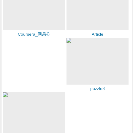
Coursera_网易公
Article
puzzle8