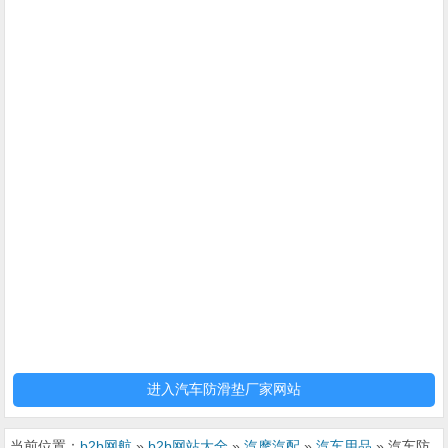
进入汽车防滑垫厂家网站
当前位置：
b2b网航
»
b2b网站大全
»
汽摩汽配
»
汽车用品
» 汽车防