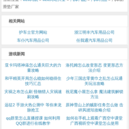
滑垫厂家
相关网站
护车士官方网站
浙江明丰汽车用品公司
车仆汽车用品公司
任我通汽车用品公司
游戏新闻
亚卡玛塔神庙怎么通关巨大的力
洛托姆怎么改变形态 变更形态方
量攻略
法介绍
和平精英开局怎么稳如何稳得住
少年三国志零黄巾之乱怎么玩通
技巧汇总
关玩法攻略
灾祸之布怎么刷 怪物猎人灾祸速
祝尼魔小屋怎么拿 魔法建筑解锁
刷攻略
方法
​远征2 手游火热公测中 等你来龙
原神雪山上的贼影任务怎么做 击
脉抢王
碎风琥珀攻略介绍
qq群里怎么直播授课 如何利用
如何在手机上观看广西空中课堂
QQ群进行在线教学
广西视听空中课堂怎么使用