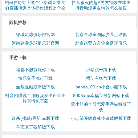
如何在钉钉上做企业培训直播 钉
抖音很火的超A男友特效在哪里
钉直播培训具体操作流程是什么
抖音动漫男友特效怎么拍摄
随机推荐
绿城足球俱乐部官网
北京金球童国际少儿足球俱
河南建业足球俱乐部官网
北京诺亚方舟业余足球俱乐
手游下载
墙都不服就服你下载
小猪跳一跳下载
快乐兔子流行下载
师父有妖气下载
丝瓜视频最新版下载
panda100.co小喜小熊下载
抖音闭嘴说二用喉咙发出声音图
8008app幸福宝最新网站下载
片表情包下载
董小姐的十段恋爱手游破解版下
载
谋杀(秘弑)最新ios版下载
小老鼠哆哆森林小镇破解版下载
羊驼来了破解版下载