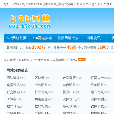
您好，欢迎来到 b2b网站大全_网址大全_最新外贸电子商务免费信息平台-b2b网航
b2b网航首页
b2b网站大全
最新网址大全
商业资讯
100277
4995
32905
数据统计：共收录
站，注册会员
个，商业资讯
篇
当前位置：
b2b网航
»
b2b网站大全
»
电脑网络
»
区块链
网站分类筛选
网站建设
区块链
金融股票
官网大全
(487)
(34)
(658)
(4881)
娱乐资讯
大陆明星
港台明星
欧美明星
(208)
(25)
(23)
(9)
社交网站
行业论坛
校园BBS
地方论坛
(116)
(365)
(92)
(668)
IT博客
网络服务
硬件资讯
硬件评测
(243)
(147)
(22)
(8)
数码论坛
数码相关
系统软件
软件下载
(11)
(26)
(45)
(488)
电脑教程
电脑报刊
网管技术
程序编程
(246)
(5)
(40)
(167)