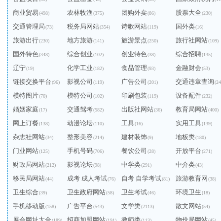
商业贸易
农林牧渔
团购外卖
股票大全
(498)
(375)
(86)
(230)
交通管理局
税务局网站
诗歌网站
国外类
(73)
(354)
(119)
(16)
旅游出行
地方旅游
旅游景点
旅行社网站
(230)
(141)
(250)
(109)
国外特色
综合创业
创业特色
综合招聘
(348)
(102)
(38)
(135)
辽宁
化学工业
食品管理
金融财会
(19)
(182)
(93)
(53)
链接交换平台
影视公司
广告公司
交通违章查询
(96)
(119)
(201)
(24
模特图片
模特公司
印刷包装
设备配件
(70)
(102)
(119)
(232)
婚姻家庭
交通驾考
出版社网站
教育局网站
(17)
(582)
(36)
(400)
网上订餐
动漫论坛
工具
实用工具
(138)
(110)
(16)
(139)
杂志社网站
整形美容
建材装饰
地板类
(34)
(214)
(9)
(180)
门业网站
手机号码
餐饮公司
开放平台
(125)
(706)
(28)
(271)
财政局网站
影视论坛
中学类
中介类
(212)
(98)
(291)
(43)
移民局网站
成考 成人考试
自考 自学考试
旅游教育网
(44)
(76)
(81)
(38)
卫生综合
卫生政府网站
卫生考试
环境卫生
(39)
(58)
(46)
(18)
手机移动版
广告平台
文学类
散文网站
(158)
(543)
(2113)
(54)
展会网址大全
招商加盟网站
教师类
物价局网站
(189)
(191)
(113)
(45)