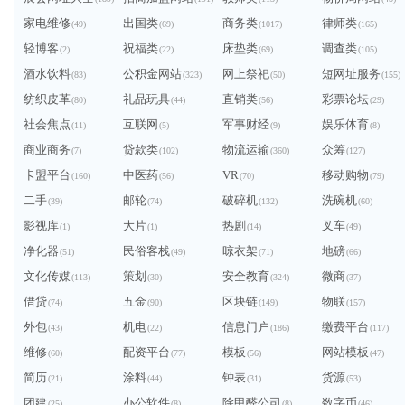
家电维修
出国类
商务类
律师类
(49)
(69)
(1017)
(165)
轻博客
祝福类
床垫类
调查类
(2)
(22)
(69)
(105)
酒水饮料
公积金网站
网上祭祀
短网址服务
(83)
(323)
(50)
(155)
纺织皮革
礼品玩具
直销类
彩票论坛
(80)
(44)
(56)
(29)
社会焦点
互联网
军事财经
娱乐体育
(11)
(5)
(9)
(8)
商业商务
贷款类
物流运输
众筹
(7)
(102)
(360)
(127)
卡盟平台
中医药
VR
移动购物
(160)
(56)
(70)
(79)
二手
邮轮
破碎机
洗碗机
(39)
(74)
(132)
(60)
影视库
大片
热剧
叉车
(1)
(1)
(14)
(49)
净化器
民俗客栈
晾衣架
地磅
(51)
(49)
(71)
(66)
文化传媒
策划
安全教育
微商
(113)
(30)
(324)
(37)
借贷
五金
区块链
物联
(74)
(90)
(149)
(157)
外包
机电
信息门户
缴费平台
(43)
(22)
(186)
(117)
维修
配资平台
模板
网站模板
(60)
(77)
(56)
(47)
简历
涂料
钟表
货源
(21)
(44)
(31)
(53)
团建
办公软件
除甲醛公司
数字币
(25)
(8)
(8)
(46)