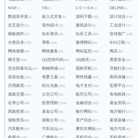
WAP
VB
C/C++/C#
DELPHI
(1)
(1)
(5)
(1)
数据库开发
嵌入式开发
源码下载
设计综合
(3)
(6)
(166)
(136)
交互设计
室内设计
建筑设计
工业设计
(15)
(32)
(8)
(12)
模板插件
站长资讯
站长工具
宣传推广
(53)
(46)
(482)
(198)
分类目录
博客
微博网站
RSS订阅
(376)
(150)
(82)
(19)
网络相册
网络服务
网站监控
网店
(20)
(52)
(248)
(84)
聊天室
QQ空间代码
QQ相关
黑客安全
(200)
(98)
(184)
(53)
安全防毒论坛
购物商城
团购导航
导购打折
(54)
(950)
(25)
(568)
美容化妆
母婴儿童
两性情趣
医药保健
(242)
(145)
(164)
(137)
日用家居
积分兑换
电子支付
彩票平台
(119)
(165)
(169)
(131)
道路交通
公交公司
航空公司
各地铁路
(201)
(64)
(116)
(56)
证券公司
投资理财
金融综合
基金资讯
(68)
(1218)
(245)
(55)
风险投资
基金公司
银行网站
地方银行
(82)
(45)
(73)
(217)
保险资讯
保险公司
房产综合
家居装修
(86)
(118)
(657)
(470)
汽车配件
汽车论坛
摩托车网站
地方汽车
(92)
(80)
(69)
(43)
电视台
广播电台
手机综合
手机商城
(169)
(117)
(146)
(62)