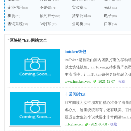
企业信用
不锈钢
实验室
光伏
(88)
(71)
(67)
(65)
租赁
预约挂号
货架公司
电子
(25)
(83)
(0)
(19)
查询系统
3d打印
公司类
口罩
(38)
(27)
(185)
(94)
“区块链”b2b网站大全
imtoken钱包
imToken是首款由国内团队打造的移动
以太坊轻钱包。imToken支持多资产类
主流币种，让imToken钱包更好地融入
www.imtoken.voto
- 2021-12-07 -
收藏
非常阅读txt
非常阅读为女性朋友们精心准备了海量
虐心文，这里统统都有，还有耽美、百
最适合女生的小说就要来非常阅读!m.fc2m
m.fc2me.com
- 2021-06-08 -
收藏