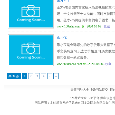
圣才e书
圣才e书是国内首家植入高清视频的3D
记、全文检索等十大功能，同时支持网
用。圣才e书网提供丰富的电子图书、
辅、小说、文学、传记、艺术、少儿、
www.100eshu.com
- 2020-10-09 -
收藏
售，为您提供最佳的阅读体验。圣才e书 
币小宝
电子书制作平台
币小宝是全球领先的数字货币大数据平
币交易所查询,以太坊价格查询,历史数
拟币数据一站式服务。
www.bixiaobao.com
- 2020-10-08 -
收藏
共 34 条
1
2
3
4
›
»
最新网址大全
|
b2b网站提交
|
网
b2b网站大全
B2B平台
供应信息
网站声明：本站所有网站信息来自网友及网上自动采集供网