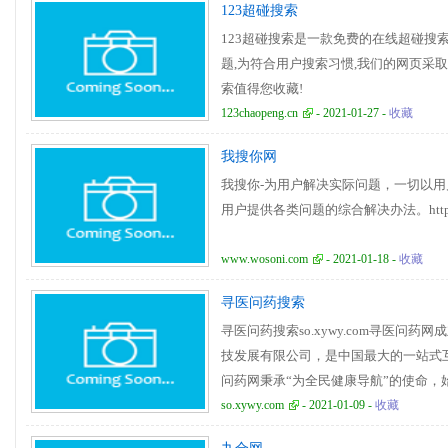
123超碰搜索
123超碰搜索是一款免费的在线超碰搜
题,为符合用户搜索习惯,我们的网页采取自
索值得您收藏!
123chaopeng.cn
- 2021-01-27 -
收藏
我搜你网
我搜你-为用户解决实际问题，一切以
用户提供各类问题的综合解决办法。http://ww
www.wosoni.com
- 2021-01-18 -
收藏
寻医问药搜索
寻医问药搜索so.xywy.com寻医问药
技发展有限公司，是中国最大的一站式
问药网秉承“为全民健康导航”的使命
盈利。2011年9月，寻医问药网成功
so.xywy.com
- 2021-01-09 -
收藏
发展阶段。