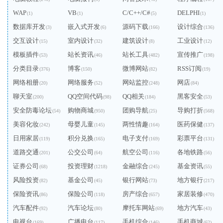
WAP
VB
C/C++/C#
DELPHI
(1)
(1)
(5)
(1)
数据库开发
嵌入式开发
源码下载
设计综合
(3)
(6)
(166)
(136)
交互设计
室内设计
建筑设计
工业设计
(15)
(32)
(8)
(12)
模板插件
站长资讯
站长工具
宣传推广
(53)
(46)
(482)
(198)
分类目录
博客
微博网站
RSS订阅
(376)
(150)
(82)
(19)
网络相册
网络服务
网站监控
网店
(20)
(52)
(248)
(84)
聊天室
QQ空间代码
QQ相关
黑客安全
(200)
(98)
(184)
(53)
安全防毒论坛
购物商城
团购导航
导购打折
(54)
(950)
(25)
(568)
美容化妆
母婴儿童
两性情趣
医药保健
(242)
(145)
(164)
(137)
日用家居
积分兑换
电子支付
彩票平台
(119)
(165)
(169)
(131)
道路交通
公交公司
航空公司
各地铁路
(201)
(64)
(116)
(56)
证券公司
投资理财
金融综合
基金资讯
(68)
(1218)
(245)
(55)
风险投资
基金公司
银行网站
地方银行
(82)
(45)
(73)
(217)
保险资讯
保险公司
房产综合
家居装修
(86)
(118)
(657)
(470)
汽车配件
汽车论坛
摩托车网站
地方汽车
(92)
(80)
(69)
(43)
电视台
广播电台
手机综合
手机商城
(169)
(117)
(146)
(62)