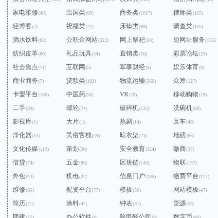
家电维修
出国类
商务类
律师类
(49)
(69)
(1017)
(165)
轻博客
祝福类
床垫类
调查类
(2)
(22)
(69)
(105)
酒水饮料
公积金网站
网上祭祀
短网址服务
(83)
(323)
(50)
(155)
纺织皮革
礼品玩具
直销类
彩票论坛
(80)
(44)
(56)
(29)
社会焦点
互联网
军事财经
娱乐体育
(11)
(5)
(9)
(8)
商业商务
贷款类
物流运输
众筹
(7)
(102)
(360)
(127)
卡盟平台
中医药
VR
移动购物
(160)
(56)
(70)
(79)
二手
邮轮
破碎机
洗碗机
(39)
(74)
(132)
(60)
影视库
大片
热剧
叉车
(1)
(1)
(14)
(49)
净化器
民俗客栈
晾衣架
地磅
(51)
(49)
(71)
(66)
文化传媒
策划
安全教育
微商
(113)
(30)
(324)
(37)
借贷
五金
区块链
物联
(74)
(90)
(149)
(157)
外包
机电
信息门户
缴费平台
(43)
(22)
(186)
(117)
维修
配资平台
模板
网站模板
(60)
(77)
(56)
(47)
简历
涂料
钟表
货源
(21)
(44)
(31)
(53)
团建
办公软件
除甲醛公司
数字币
(25)
(8)
(8)
(46)