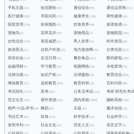
手机主题
短信图铃
通信综合
通信运营商
(24)
(43)
(99)
(122)
医疗健康
寻医问药
健康养生
两性健康
(200)
(155)
(249)
(43)
医院管理
疾病预防
饮食营养
菜谱食谱
(138)
(67)
(40)
(32)
宠物鸟
花草花卉
宠物用品
宠物医院
(6)
(19)
(7)
(149)
女性综合
美容减肥
男人世界
时尚资讯
(216)
(52)
(31)
(66)
旅游景点
自助户外游
地方旅游网
分类信息
(11)
(25)
(20)
(813)
美容化妆
生活日用
餐饮食品
数码家电
(113)
(52)
(321)
(298)
金融理财
学习教育
电脑网络
水电查询
(4)
(20)
(56)
(75)
法律法规
知识产权
法律援助
教育综合
(10)
(92)
(54)
(828)
继续教育
远程教育
教育科研
百科问答
(31)
(323)
(19)
(80)
考试招生
高考
公务员考试
考研 研究生考
(1174)
(461)
(112)
范文论文
课件资源
国内高校
国外高校
(191)
(242)
(1083)
(240)
(248)
相声/小品/评书
舞蹈
乐器
魔术杂技
(36)
(40)
(45)
(23)
书法艺术
纹身
科学技术
社会科学
(64)
(119)
(24)
(57)
发明专利
社会文化
历史人文
语言文字
(107)
(12)
(32)
(6)
公益项目
公益基金
公益资讯
国家政府机构
(33)
(45)
(35)
(11