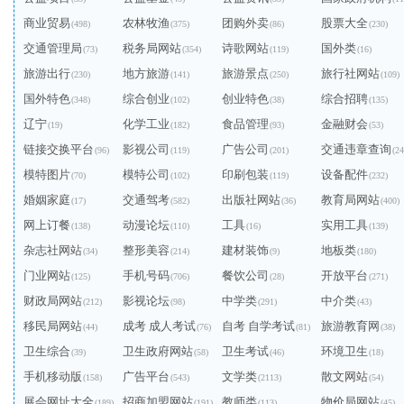
商业贸易
农林牧渔
团购外卖
股票大全
(498)
(375)
(86)
(230)
交通管理局
税务局网站
诗歌网站
国外类
(73)
(354)
(119)
(16)
旅游出行
地方旅游
旅游景点
旅行社网站
(230)
(141)
(250)
(109)
国外特色
综合创业
创业特色
综合招聘
(348)
(102)
(38)
(135)
辽宁
化学工业
食品管理
金融财会
(19)
(182)
(93)
(53)
链接交换平台
影视公司
广告公司
交通违章查询
(96)
(119)
(201)
(24
模特图片
模特公司
印刷包装
设备配件
(70)
(102)
(119)
(232)
婚姻家庭
交通驾考
出版社网站
教育局网站
(17)
(582)
(36)
(400)
网上订餐
动漫论坛
工具
实用工具
(138)
(110)
(16)
(139)
杂志社网站
整形美容
建材装饰
地板类
(34)
(214)
(9)
(180)
门业网站
手机号码
餐饮公司
开放平台
(125)
(706)
(28)
(271)
财政局网站
影视论坛
中学类
中介类
(212)
(98)
(291)
(43)
移民局网站
成考 成人考试
自考 自学考试
旅游教育网
(44)
(76)
(81)
(38)
卫生综合
卫生政府网站
卫生考试
环境卫生
(39)
(58)
(46)
(18)
手机移动版
广告平台
文学类
散文网站
(158)
(543)
(2113)
(54)
展会网址大全
招商加盟网站
教师类
物价局网站
(189)
(191)
(113)
(45)