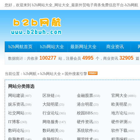
您好，欢迎来到 b2b网站大全_网址大全_最新外贸电子商务免费信息平台-b2b网航
b2b网航首页
b2b网站大全
最新网址大全
商业资讯
100277
4995
32905
数据统计：共收录
站，注册会员
个，商业资讯
篇
当前位置：
b2b网航
»
b2b网站大全
»
国外搜索引擎
网站分类筛选
网站建设
区块链
金融股票
官网大全
(487)
(34)
(658)
(4881)
娱乐资讯
大陆明星
港台明星
欧美明星
(208)
(25)
(23)
(9)
社交网站
行业论坛
校园BBS
地方论坛
(116)
(365)
(92)
(668)
IT博客
网络服务
硬件资讯
硬件评测
(243)
(147)
(22)
(8)
数码论坛
数码相关
系统软件
软件下载
(11)
(26)
(45)
(488)
电脑教程
电脑报刊
网管技术
程序编程
(246)
(5)
(40)
(167)