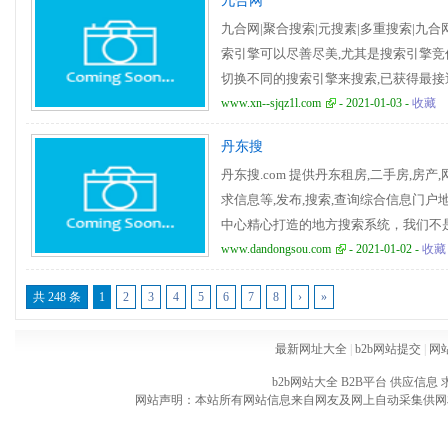
九合网
九合网|聚合搜索|元搜素|多重搜索|九合网搜索
索引擎可以尽善尽美,尤其是搜索引擎竞
切换不同的搜索引擎来搜索,已获得最接
www.xn--sjqz1l.com
- 2021-01-03 -
收藏
丹东搜
丹东搜.com 提供丹东租房,二手房,房产,
求信息等,发布,搜索,查询综合信息门
中心精心打造的地方搜索系统，我们不
地方网络搜索项目，是广大丹东网民的
www.dandongsou.com
- 2021-01-02 -
收藏
共 248 条
1
2
3
4
5
6
7
8
›
»
最新网址大全
|
b2b网站提交
|
网
b2b网站大全
B2B平台
供应信息
网站声明：本站所有网站信息来自网友及网上自动采集供网