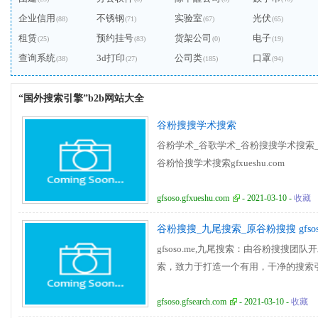
企业信用
不锈钢
实验室
光伏
(88)
(71)
(67)
(65)
租赁
预约挂号
货架公司
电子
(25)
(83)
(0)
(19)
查询系统
3d打印
公司类
口罩
(38)
(27)
(185)
(94)
“国外搜索引擎”b2b网站大全
谷粉搜搜学术搜索
谷粉学术_谷歌学术_谷粉搜搜学术搜索_G
谷粉恰搜学术搜索gfxueshu.com
gfsoso.gfxueshu.com
- 2021-03-10 -
收藏
谷粉搜搜_九尾搜索_原谷粉搜搜 gfsoso
gfsoso.me,九尾搜索：由谷粉搜搜
索，致力于打造一个有用，干净的搜索
gfsoso.gfsearch.com
- 2021-03-10 -
收藏