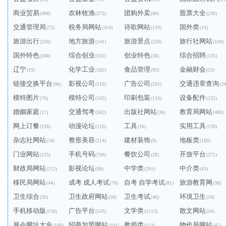
商业贸易
农林牧渔
团购外卖
股票大全
(498)
(375)
(86)
(230)
交通管理局
税务局网站
诗歌网站
国外类
(73)
(354)
(119)
(16)
旅游出行
地方旅游
旅游景点
旅行社网站
(230)
(141)
(250)
(109)
国外特色
综合创业
创业特色
综合招聘
(348)
(102)
(38)
(135)
辽宁
化学工业
食品管理
金融财会
(19)
(182)
(93)
(53)
链接交换平台
影视公司
广告公司
交通违章查询
(96)
(119)
(201)
(24
模特图片
模特公司
印刷包装
设备配件
(70)
(102)
(119)
(232)
婚姻家庭
交通驾考
出版社网站
教育局网站
(17)
(582)
(36)
(400)
网上订餐
动漫论坛
工具
实用工具
(138)
(110)
(16)
(139)
杂志社网站
整形美容
建材装饰
地板类
(34)
(214)
(9)
(180)
门业网站
手机号码
餐饮公司
开放平台
(125)
(706)
(28)
(271)
财政局网站
影视论坛
中学类
中介类
(212)
(98)
(291)
(43)
移民局网站
成考 成人考试
自考 自学考试
旅游教育网
(44)
(76)
(81)
(38)
卫生综合
卫生政府网站
卫生考试
环境卫生
(39)
(58)
(46)
(18)
手机移动版
广告平台
文学类
散文网站
(158)
(543)
(2113)
(54)
展会网址大全
招商加盟网站
教师类
物价局网站
(189)
(191)
(113)
(45)