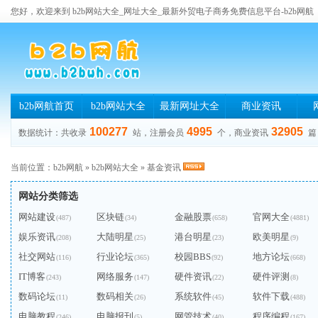
您好，欢迎来到 b2b网站大全_网址大全_最新外贸电子商务免费信息平台-b2b网航
b2b网航首页
b2b网站大全
最新网址大全
商业资讯
100277
4995
32905
数据统计：共收录
站，注册会员
个，商业资讯
篇
当前位置：
b2b网航
»
b2b网站大全
»
基金资讯
网站分类筛选
网站建设
区块链
金融股票
官网大全
(487)
(34)
(658)
(4881)
娱乐资讯
大陆明星
港台明星
欧美明星
(208)
(25)
(23)
(9)
社交网站
行业论坛
校园BBS
地方论坛
(116)
(365)
(92)
(668)
IT博客
网络服务
硬件资讯
硬件评测
(243)
(147)
(22)
(8)
数码论坛
数码相关
系统软件
软件下载
(11)
(26)
(45)
(488)
电脑教程
电脑报刊
网管技术
程序编程
(246)
(5)
(40)
(167)