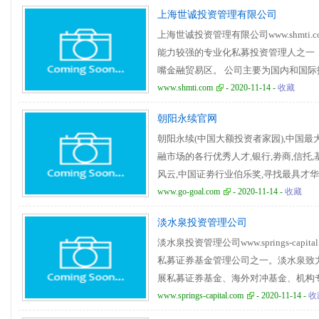
赢得了来自大型机构投资者和高净值个
上海世诚投资管理有限公司
的总行在内的多家银行和知名企业。
上海世诚投资管理有限公司www.shmt
能力较强的专业化私募投资管理人之一，
嘴金融贸易区。 公司主要为国内和国
理，包括阳光私募产品及专户理财服务。
www.shmti.com
- 2020-11-14 -
收藏
成立至今，世诚投资通过自身强大的投
朝阳永续官网
优良、稳定的投资回报。
朝阳永续(中国大额投资者家园),中国
融市场的各行优秀人才,银行,劵商,信托,
风云,中国证劵行业伯乐奖,寻找最具才华
私募基金、私募股权基金、固定收益理
www.go-goal.com
- 2020-11-14 -
收藏
多,甄选中国最优秀的基金经理,提供最
淡水泉投资管理公司
淡水泉投资管理公司www.springs-cap
私募证券基金管理公司之一。淡水泉致
展私募证券基金、海外对冲基金、机构
客户、以及养老金、主权财富基金、银
www.springs-capital.com
- 2020-11-14 -
收
香港、深圳三地设有办公室。淡水泉秉