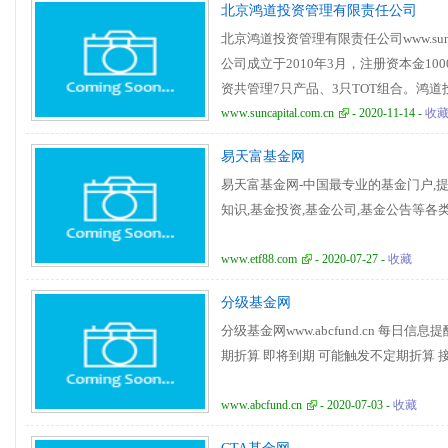
北京鸿道投资管理有限责任公司
协作的企业文化、与客户共赢的利益机
北京鸿道投资管理有限责任公司www.sunc
的价值。
公司成立于2010年3月，注册资本金10
资共管理7只产品、3只TOT组合。鸿
强大的人才优势、广泛的市场资源、主
www.suncapital.com.cn
- 2020-11-14 -
收
资顾问等服务，致力于成为一家有影响
易天富基金网
自国内大型基金管理公司、证券公司等
易天富基金网-中国最专业的基金门户,提
经多次牛市、熊市的考验，投资业绩持
知识,基金投资,基金公司,基金公告等各
www.etf88.com
- 2020-07-27 -
收藏
分级基金网
分级基金网www.abcfund.cn 每日
期折算 即将到期 可能触发不定期折算 
www.abcfund.cn
- 2020-07-03 -
收藏