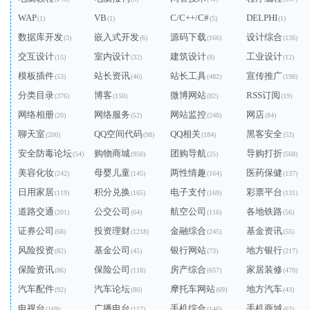
WAP
VB
C/C++/C#
DELPHI
(1)
(1)
(5)
(1)
数据库开发
嵌入式开发
源码下载
设计综合
(3)
(6)
(166)
(136)
交互设计
室内设计
建筑设计
工业设计
(15)
(32)
(8)
(12)
模板插件
站长资讯
站长工具
宣传推广
(53)
(46)
(482)
(198)
分类目录
博客
微博网站
RSS订阅
(376)
(150)
(82)
(19)
网络相册
网络服务
网站监控
网店
(20)
(52)
(248)
(84)
聊天室
QQ空间代码
QQ相关
黑客安全
(200)
(98)
(184)
(53)
安全防毒论坛
购物商城
团购导航
导购打折
(54)
(950)
(25)
(568)
美容化妆
母婴儿童
两性情趣
医药保健
(242)
(145)
(164)
(137)
日用家居
积分兑换
电子支付
彩票平台
(119)
(165)
(169)
(131)
道路交通
公交公司
航空公司
各地铁路
(201)
(64)
(116)
(56)
证券公司
投资理财
金融综合
基金资讯
(68)
(1218)
(245)
(55)
风险投资
基金公司
银行网站
地方银行
(82)
(45)
(73)
(217)
保险资讯
保险公司
房产综合
家居装修
(86)
(118)
(657)
(470)
汽车配件
汽车论坛
摩托车网站
地方汽车
(92)
(80)
(69)
(43)
电视台
广播电台
手机综合
手机商城
(169)
(117)
(146)
(62)