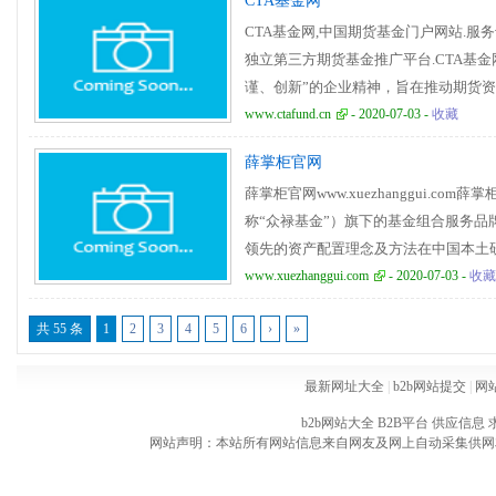
CTA基金网
CTA基金网,中国期货基金门户网站.服
独立第三方期货基金推广平台.CTA基金
谨、创新”的企业精神，旨在推动期货
业界交流与合作，为业内各方提供相关
www.ctafund.cn
- 2020-07-03 -
收藏
面.
薛掌柜官网
薛掌柜官网www.xuezhanggui.c
称“众禄基金”）旗下的基金组合服务品牌
领先的资产配置理念及方法在中国本土
值，历经4次迭代，现已推出“第五代基
www.xuezhanggui.com
- 2020-07-03 -
收藏
投资者，获得中长期稳健收益。
共 55 条
1
2
3
4
5
6
›
»
最新网址大全
|
b2b网站提交
|
网
b2b网站大全
B2B平台
供应信息
网站声明：本站所有网站信息来自网友及网上自动采集供网