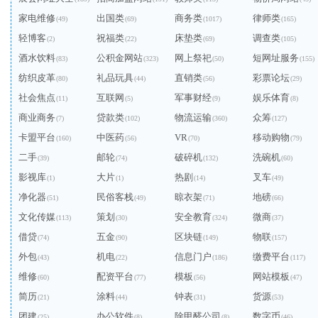
家电维修
出国类
商务类
律师类
(49)
(69)
(1017)
(165)
轻博客
祝福类
床垫类
调查类
(2)
(22)
(69)
(105)
酒水饮料
公积金网站
网上祭祀
短网址服务
(83)
(323)
(50)
(155)
纺织皮革
礼品玩具
直销类
彩票论坛
(80)
(44)
(56)
(29)
社会焦点
互联网
军事财经
娱乐体育
(11)
(5)
(9)
(8)
商业商务
贷款类
物流运输
众筹
(7)
(102)
(360)
(127)
卡盟平台
中医药
VR
移动购物
(160)
(56)
(70)
(79)
二手
邮轮
破碎机
洗碗机
(39)
(74)
(132)
(60)
影视库
大片
热剧
叉车
(1)
(1)
(14)
(49)
净化器
民俗客栈
晾衣架
地磅
(51)
(49)
(71)
(66)
文化传媒
策划
安全教育
微商
(113)
(30)
(324)
(37)
借贷
五金
区块链
物联
(74)
(90)
(149)
(157)
外包
机电
信息门户
缴费平台
(43)
(22)
(186)
(117)
维修
配资平台
模板
网站模板
(60)
(77)
(56)
(47)
简历
涂料
钟表
货源
(21)
(44)
(31)
(53)
团建
办公软件
除甲醛公司
数字币
(25)
(8)
(8)
(46)