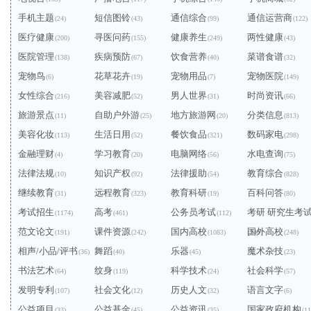
手机主题
短信图铃
通信综合
通信运营商
(24)
(43)
(99)
(122)
医疗健康
寻医问药
健康养生
两性健康
(200)
(155)
(249)
(43)
医院管理
疾病预防
饮食营养
菜谱食谱
(138)
(67)
(40)
(32)
宠物鸟
花草花卉
宠物用品
宠物医院
(6)
(19)
(7)
(149)
女性综合
美容减肥
男人世界
时尚资讯
(216)
(52)
(31)
(66)
旅游景点
自助户外游
地方旅游网
分类信息
(11)
(25)
(20)
(813)
美容化妆
生活日用
餐饮食品
数码家电
(113)
(52)
(321)
(298)
金融理财
学习教育
电脑网络
水电查询
(4)
(20)
(56)
(75)
法律法规
知识产权
法律援助
教育综合
(10)
(92)
(54)
(828)
继续教育
远程教育
教育科研
百科问答
(31)
(323)
(19)
(80)
考试招生
高考
公务员考试
考研 研究生考
(1174)
(461)
(112)
范文论文
课件资源
国内高校
国外高校
(191)
(242)
(1083)
(240)
(248)
相声/小品/评书
舞蹈
乐器
魔术杂技
(36)
(40)
(45)
(23)
书法艺术
纹身
科学技术
社会科学
(64)
(119)
(24)
(57)
发明专利
社会文化
历史人文
语言文字
(107)
(12)
(32)
(6)
公益项目
公益基金
公益资讯
国家政府机构
(33)
(45)
(35)
(11