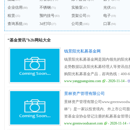
企业信用
不锈钢
实验室
光伏
(88)
(71)
(67)
(65)
租赁
预约挂号
货架公司
电子
(25)
(83)
(0)
(19)
查询系统
3d打印
公司类
口罩
(38)
(27)
(185)
(94)
“基金资讯”b2b网站大全
钱景阳光私募基金网
钱景阳光私募基金网是国内领先的阳光
走势数据以及阳光私募经理人等资讯信
购阳光私募基金产品，咨询热线：400-678
www.yangguangsimu.com
- 2020-11-14 -
景林资产管理有限公司
景林资产管理有限公司www.greenwood
林”）是一家以投资境内、外上市公司
资基金业协会登记注册的私募基金管理公
投资Ａ股的景林稳健、景林丰收等A股
www.greenwoodsasset.com
- 2020-11-14 -