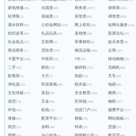
家电维修
出国类
商务类
律师类
(49)
(69)
(1017)
(165)
轻博客
祝福类
床垫类
调查类
(2)
(22)
(69)
(105)
酒水饮料
公积金网站
网上祭祀
短网址服务
(83)
(323)
(50)
(155)
纺织皮革
礼品玩具
直销类
彩票论坛
(80)
(44)
(56)
(29)
社会焦点
互联网
军事财经
娱乐体育
(11)
(5)
(9)
(8)
商业商务
贷款类
物流运输
众筹
(7)
(102)
(360)
(127)
卡盟平台
中医药
VR
移动购物
(160)
(56)
(70)
(79)
二手
邮轮
破碎机
洗碗机
(39)
(74)
(132)
(60)
影视库
大片
热剧
叉车
(1)
(1)
(14)
(49)
净化器
民俗客栈
晾衣架
地磅
(51)
(49)
(71)
(66)
文化传媒
策划
安全教育
微商
(113)
(30)
(324)
(37)
借贷
五金
区块链
物联
(74)
(90)
(149)
(157)
外包
机电
信息门户
缴费平台
(43)
(22)
(186)
(117)
维修
配资平台
模板
网站模板
(60)
(77)
(56)
(47)
简历
涂料
钟表
货源
(21)
(44)
(31)
(53)
团建
办公软件
除甲醛公司
数字币
(25)
(8)
(8)
(46)