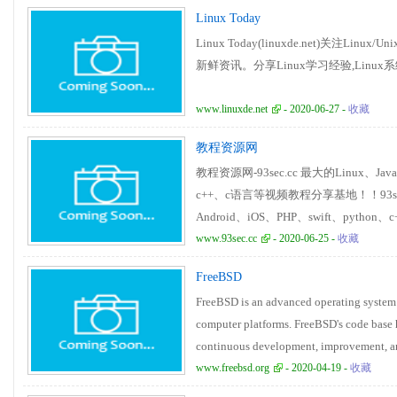
Linux Today
Linux Today(linuxde.net)关注
新鲜资讯。分享Linux学习经验,Linux系统入
www.linuxde.net
- 2020-06-27 -
收藏
教程资源网
教程资源网-93sec.cc 最大的Linux、Java
c++、c语言等视频教程分享基地！！93sec社区
Android、iOS、PHP、swift、pyt
www.93sec.cc
- 2020-06-25 -
收藏
FreeBSD
FreeBSD is an advanced operating system
computer platforms. FreeBSD's code base h
continuous development, improvement, a
www.freebsd.org
- 2020-04-19 -
收藏