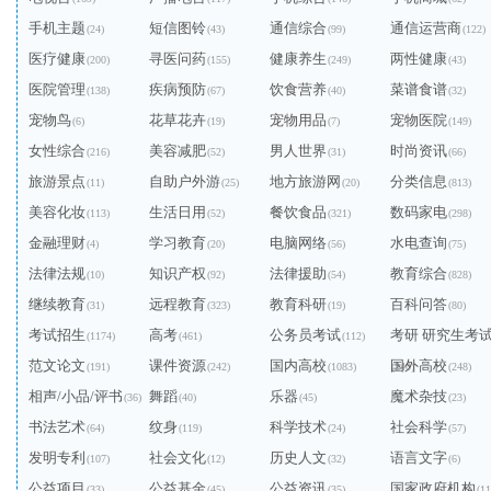
手机主题
短信图铃
通信综合
通信运营商
(24)
(43)
(99)
(122)
医疗健康
寻医问药
健康养生
两性健康
(200)
(155)
(249)
(43)
医院管理
疾病预防
饮食营养
菜谱食谱
(138)
(67)
(40)
(32)
宠物鸟
花草花卉
宠物用品
宠物医院
(6)
(19)
(7)
(149)
女性综合
美容减肥
男人世界
时尚资讯
(216)
(52)
(31)
(66)
旅游景点
自助户外游
地方旅游网
分类信息
(11)
(25)
(20)
(813)
美容化妆
生活日用
餐饮食品
数码家电
(113)
(52)
(321)
(298)
金融理财
学习教育
电脑网络
水电查询
(4)
(20)
(56)
(75)
法律法规
知识产权
法律援助
教育综合
(10)
(92)
(54)
(828)
继续教育
远程教育
教育科研
百科问答
(31)
(323)
(19)
(80)
考试招生
高考
公务员考试
考研 研究生考
(1174)
(461)
(112)
范文论文
课件资源
国内高校
国外高校
(191)
(242)
(1083)
(240)
(248)
相声/小品/评书
舞蹈
乐器
魔术杂技
(36)
(40)
(45)
(23)
书法艺术
纹身
科学技术
社会科学
(64)
(119)
(24)
(57)
发明专利
社会文化
历史人文
语言文字
(107)
(12)
(32)
(6)
公益项目
公益基金
公益资讯
国家政府机构
(33)
(45)
(35)
(11