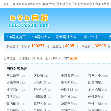
您好，欢迎来到 b2b网站大全_网址大全_最新外贸电子商务免费信息平台-b2b网航
b2b网航首页
b2b网站大全
最新网址大全
商业资讯
100277
4995
32905
数据统计：共收录
站，注册会员
个，商业资讯
篇
当前位置：
b2b网航
»
b2b网站大全
»
LINUX/UNIX
网站分类筛选
网站建设
区块链
金融股票
官网大全
(487)
(34)
(658)
(4881)
娱乐资讯
大陆明星
港台明星
欧美明星
(208)
(25)
(23)
(9)
社交网站
行业论坛
校园BBS
地方论坛
(116)
(365)
(92)
(668)
IT博客
网络服务
硬件资讯
硬件评测
(243)
(147)
(22)
(8)
数码论坛
数码相关
系统软件
软件下载
(11)
(26)
(45)
(488)
电脑教程
电脑报刊
网管技术
程序编程
(246)
(5)
(40)
(167)