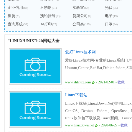
企业信用
不锈钢
实验室
光伏
(88)
(71)
(67)
(65)
租赁
预约挂号
货架公司
电子
(25)
(83)
(0)
(19)
查询系统
3d打印
公司类
口罩
(38)
(27)
(185)
(94)
“LINUX/UNIX”b2b网站大全
爱好Linux技术网
爱好Linux技术网-专业的Linux系统门
Ubuntu,Centos,RedHat,Debian,fedor
www.ahlinux.com
- 2021-02-01 -
收藏
Linux下载站
Linux下载站(LinuxDown.Net)提供
CentOS、Debian、Fedora、OpenSuse
linux软件包下载以及Linux新闻、Linux常见
www.linuxdown.net
- 2020-06-27 -
收藏