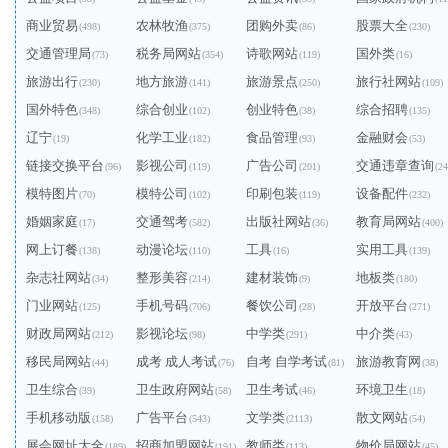
商业贸易
农林牧渔
团购外卖
股票大全
(498)
(375)
(86)
(230)
交通管理局
税务局网站
诗歌网站
国外类
(73)
(354)
(119)
(16)
旅游出行
地方旅游
旅游景点
旅行社网站
(230)
(141)
(250)
(109)
国外特色
综合创业
创业特色
综合招聘
(348)
(102)
(38)
(135)
辽宁
化学工业
食品管理
金融财会
(19)
(182)
(93)
(53)
链接交换平台
影视公司
广告公司
交通违章查询
(96)
(119)
(201)
(24
模特图片
模特公司
印刷包装
设备配件
(70)
(102)
(119)
(232)
婚姻家庭
交通驾考
出版社网站
教育局网站
(17)
(582)
(36)
(400)
网上订餐
动漫论坛
工具
实用工具
(138)
(110)
(16)
(139)
杂志社网站
整形美容
建材装饰
地板类
(34)
(214)
(9)
(180)
门业网站
手机号码
餐饮公司
开放平台
(125)
(706)
(28)
(271)
财政局网站
影视论坛
中学类
中介类
(212)
(98)
(291)
(43)
移民局网站
成考 成人考试
自考 自学考试
旅游教育网
(44)
(76)
(81)
(38)
卫生综合
卫生政府网站
卫生考试
环境卫生
(39)
(58)
(46)
(18)
手机移动版
广告平台
文学类
散文网站
(158)
(543)
(2113)
(54)
展会网址大全
招商加盟网站
教师类
物价局网站
(189)
(191)
(113)
(45)