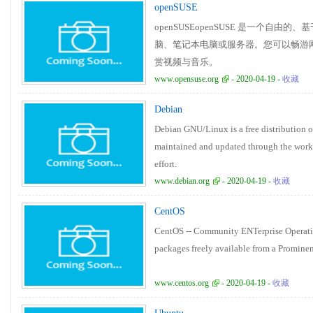
openSUSE
openSUSEopenSUSE 是一个自由
脑、笔记本电脑或服务器。您可以畅游
赏视频与音乐。
www.opensuse.org
- 2020-04-19 -
收藏
Debian
Debian GNU/Linux is a free distribution o
maintained and updated through the work
effort.
www.debian.org
- 2020-04-19 -
收藏
CentOS
CentOS -- Community ENTerprise Operating
packages freely available from a Promine
www.centos.org
- 2020-04-19 -
收藏