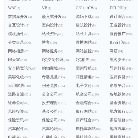
WAP
VB
C/C++/C#
DELPHI
(1)
(1)
(5)
(1)
数据库开发
嵌入式开发
源码下载
设计综合
(3)
(6)
(166)
(136)
交互设计
室内设计
建筑设计
工业设计
(15)
(32)
(8)
(12)
模板插件
站长资讯
站长工具
宣传推广
(53)
(46)
(482)
(198)
分类目录
博客
微博网站
RSS订阅
(376)
(150)
(82)
(19)
网络相册
网络服务
网站监控
网店
(20)
(52)
(248)
(84)
聊天室
QQ空间代码
QQ相关
黑客安全
(200)
(98)
(184)
(53)
安全防毒论坛
购物商城
团购导航
导购打折
(54)
(950)
(25)
(568)
美容化妆
母婴儿童
两性情趣
医药保健
(242)
(145)
(164)
(137)
日用家居
积分兑换
电子支付
彩票平台
(119)
(165)
(169)
(131)
道路交通
公交公司
航空公司
各地铁路
(201)
(64)
(116)
(56)
证券公司
投资理财
金融综合
基金资讯
(68)
(1218)
(245)
(55)
风险投资
基金公司
银行网站
地方银行
(82)
(45)
(73)
(217)
保险资讯
保险公司
房产综合
家居装修
(86)
(118)
(657)
(470)
汽车配件
汽车论坛
摩托车网站
地方汽车
(92)
(80)
(69)
(43)
电视台
广播电台
手机综合
手机商城
(169)
(117)
(146)
(62)